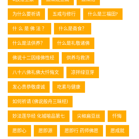
为什么要祈请
五戒与修行
什么是三福田?
什 么 是 佛 法 ？
什么是斋食？
什么是法供养？
什么是礼敬诸佛
佛说十二因缘佛性经
供养与救济
八十八佛礼佛大忏悔文
凉拌绿豆芽
发心贵恭敬虔诚
吃素与健康
如何祈请 (佛说般舟三昧经)
妙法莲华经 化城喻品第七
尖椒扁豆丝
忏悔
愿即心
愿即源
愿即行 药师佛愿
愿成就