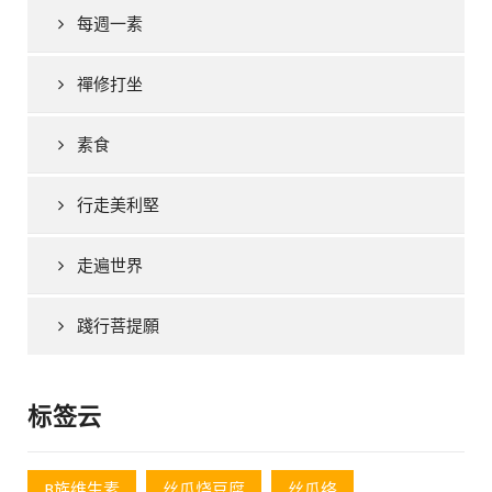
每週一素
禪修打坐
素食
行走美利堅
走遍世界
踐行菩提願
标签云
B族维生素
丝瓜烧豆腐
丝瓜络