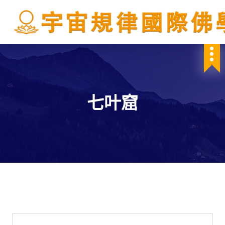
S
k
i
p
IBDSCL
t
o
c
o
n
七叶窟
t
e
n
t