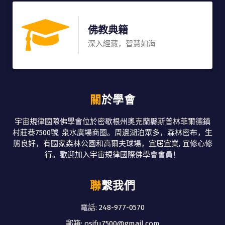
佛教典籍
深入經藏，智慧如海
關於學會
宇宙規律國際佛學會位於密歇根州奧克蘭縣斯普林菲爾德鎮
村莊巷7500號, 泉水廣場商圈。周邊湖泊眾多，森林密布，生
態良好，有國家森林公園和高爾夫球場，宜居宜業, 宜修心修
行。歡迎加入宇宙規律國際佛學會會員！
聯繫我們
電話: 248-977-0570
郵箱: osifu7500@gmail.com