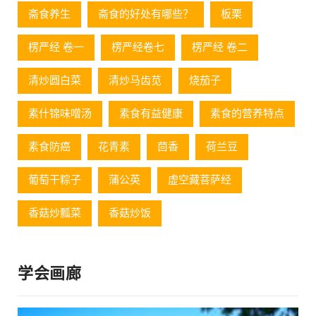
斋食养生
斋食的好处有哪些？
板栗
楞严经 卷一
楞严经卷七
楞严经 卷二
清炒圆白菜
清炒马齿苋
烧茄子
素什锦味噌汤
素食有益健康
素食的营养特点
素食防癌
花青素
茴香
荷兰豆
葡萄⼲粽⼦
蒲公英
虚空藏菩萨经
香菇炒瓢菜
香菇炒饭
学会画廊