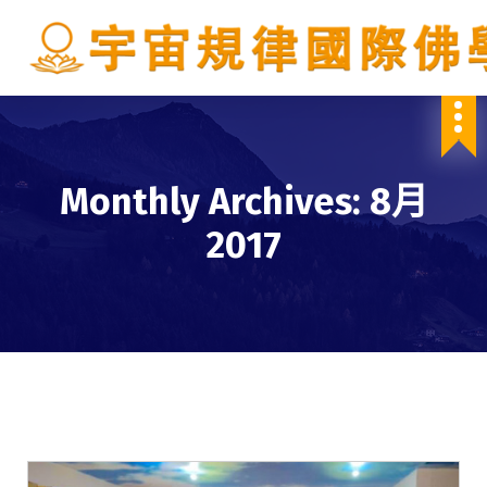
S
k
i
p
IBDSCL
t
o
c
o
Monthly Archives: 8月
n
t
2017
e
n
t