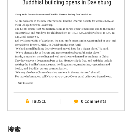
IBDSCL
0 Comments
搜索