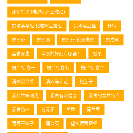
如何祈请 (佛说般舟三昧经)
妙法莲华经 化城喻品第七
尖椒扁豆丝
忏悔
愿即心
愿即源
愿即行 药师佛愿
愿成就
斋食养生
斋食的好处有哪些？
板栗
楞严经 卷一
楞严经卷七
楞严经 卷二
清炒圆白菜
清炒马齿苋
烧茄子
素什锦味噌汤
素食有益健康
素食的营养特点
素食防癌
花青素
茴香
荷兰豆
葡萄⼲粽⼦
蒲公英
虚空藏菩萨经