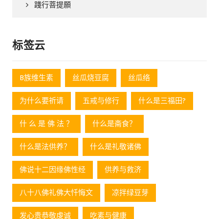
踐行菩提願
标签云
B族维生素
丝瓜烧豆腐
丝瓜络
为什么要祈请
五戒与修行
什么是三福田?
什 么 是 佛 法 ？
什么是斋食？
什么是法供养？
什么是礼敬诸佛
佛说十二因缘佛性经
供养与救济
八十八佛礼佛大忏悔文
凉拌绿豆芽
发心贵恭敬虔诚
吃素与健康