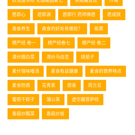
妙法莲华经 化城喻品第七
尖椒扁豆丝
忏悔
愿即心
愿即源
愿即行 药师佛愿
愿成就
斋食养生
斋食的好处有哪些？
板栗
楞严经 卷一
楞严经卷七
楞严经 卷二
清炒圆白菜
清炒马齿苋
烧茄子
素什锦味噌汤
素食有益健康
素食的营养特点
素食防癌
花青素
茴香
荷兰豆
葡萄⼲粽⼦
蒲公英
虚空藏菩萨经
香菇炒瓢菜
香菇炒饭