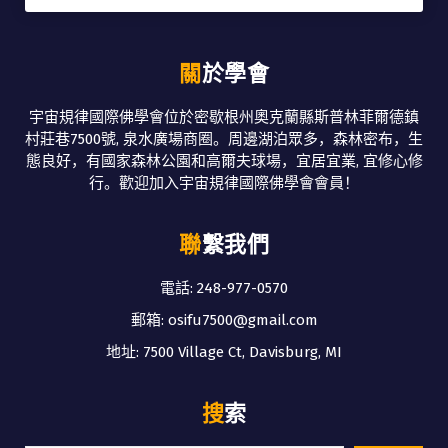
關於學會
宇宙規律國際佛學會位於密歇根州奧克蘭縣斯普林菲爾德鎮
村莊巷7500號, 泉水廣場商圈。周邊湖泊眾多，森林密布，生
態良好，有國家森林公園和高爾夫球場，宜居宜業, 宜修心修
行。歡迎加入宇宙規律國際佛學會會員！
聯繫我們
電話: 248-977-0570
郵箱: osifu7500@gmail.com
地址: 7500 Village Ct, Davisburg, MI
搜索