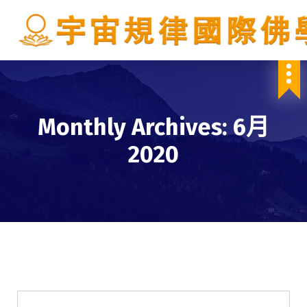
S
k
i
p
IBDSCL
t
o
c
o
Monthly Archives: 6月
n
t
2020
e
n
t
學會服務
每週一素