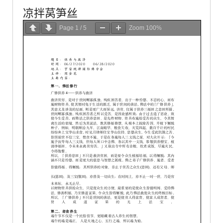
凉拌莴笋丝
Page
1
/
5
Zoom
100%