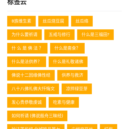
标签云
B族维生素
丝瓜烧豆腐
丝瓜络
为什么要祈请
五戒与修行
什么是三福田?
什 么 是 佛 法 ？
什么是斋食？
什么是法供养？
什么是礼敬诸佛
佛说十二因缘佛性经
供养与救济
八十八佛礼佛大忏悔文
凉拌绿豆芽
发心贵恭敬虔诚
吃素与健康
如何祈请 (佛说般舟三昧经)