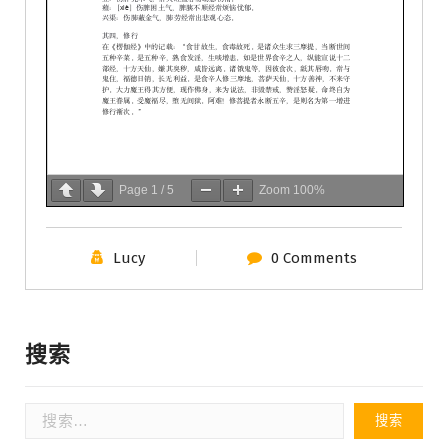
Page
1
/
5
Zoom
100%
Lucy
0 Comments
搜索
搜
索：