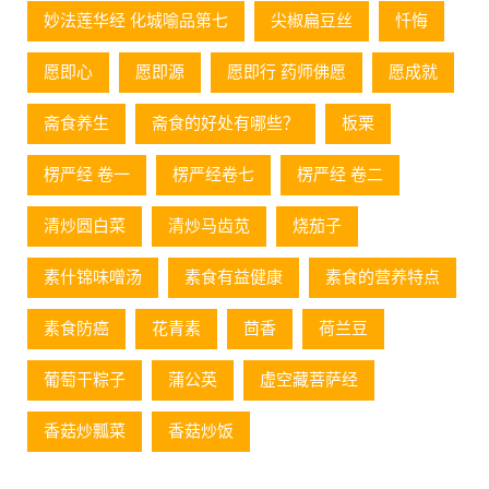
妙法莲华经 化城喻品第七
尖椒扁豆丝
忏悔
愿即心
愿即源
愿即行 药师佛愿
愿成就
斋食养生
斋食的好处有哪些？
板栗
楞严经 卷一
楞严经卷七
楞严经 卷二
清炒圆白菜
清炒马齿苋
烧茄子
素什锦味噌汤
素食有益健康
素食的营养特点
素食防癌
花青素
茴香
荷兰豆
葡萄⼲粽⼦
蒲公英
虚空藏菩萨经
香菇炒瓢菜
香菇炒饭