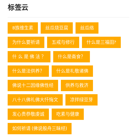
标签云
B族维生素
丝瓜烧豆腐
丝瓜络
为什么要祈请
五戒与修行
什么是三福田?
什 么 是 佛 法 ？
什么是斋食？
什么是法供养？
什么是礼敬诸佛
佛说十二因缘佛性经
供养与救济
八十八佛礼佛大忏悔文
凉拌绿豆芽
发心贵恭敬虔诚
吃素与健康
如何祈请 (佛说般舟三昧经)