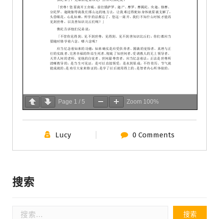
Page
1
/
5
Zoom
100%
Lucy
0 Comments
搜索
搜