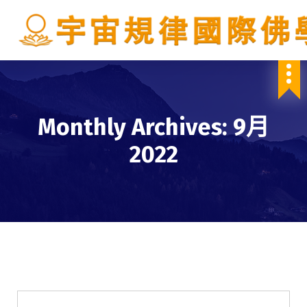
S
k
i
p
IBDSCL
t
o
c
o
Monthly Archives: 9月
n
t
2022
e
n
t
學會服務
每週一素