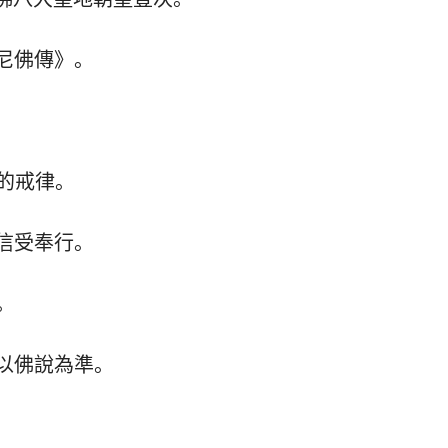
牟尼佛傳》。
定的戒律。
導信受奉行。
。
切以佛說為準。