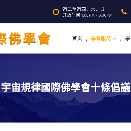
週二至週四，六，日
开放时间 1:00PM - 5:00PM
首页
學會服務
學
宇宙規律國際佛學會十條倡議