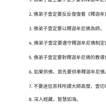
2. 佛弟子壹定要反反復復看《釋迦
3. 佛弟子壹定要以釋迦牟尼佛為師。
4. 佛弟子壹定要遵守釋迦牟尼佛制
5. 佛弟子壹定要對釋迦牟尼佛的教
6. 如果供佛，首先要供奉釋迦牟尼佛
7. 不要迷信祟拜所謂大師高僧，壹
8. 深入經藏，智慧如海。