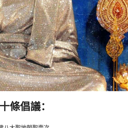
十條倡議：
尼佛八大聖地朝聖壹次。