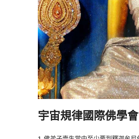
宇宙規律國際佛學會
1. 佛弟子壹生當中至少要到釋迦牟