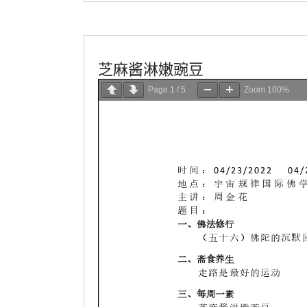
學會服務
每週一素
芝麻酱淋嫩豌豆
Page
1
/
5
Zoom
100%