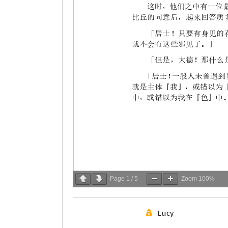
Page
1
/
5
Zoom
100%
Lucy