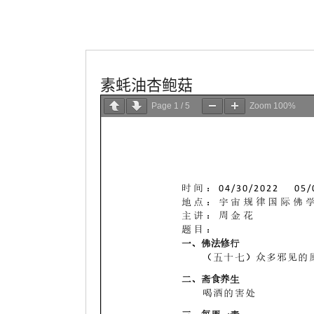
學會服務
每週一素
素蚝油杏鲍菇
Page
1
/
5
Zoom
100%