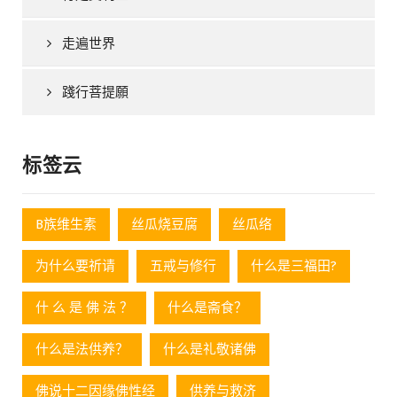
走遍世界
踐行菩提願
标签云
B族维生素
丝瓜烧豆腐
丝瓜络
为什么要祈请
五戒与修行
什么是三福田?
什 么 是 佛 法 ？
什么是斋食？
什么是法供养？
什么是礼敬诸佛
佛说十二因缘佛性经
供养与救济