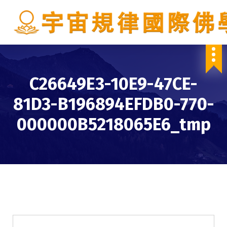
S
k
i
p
IBDSCL
t
o
c
C26649E3-10E9-47CE-
o
n
81D3-B196894EFDB0-770-
t
e
000000B5218065E6_tmp
n
t