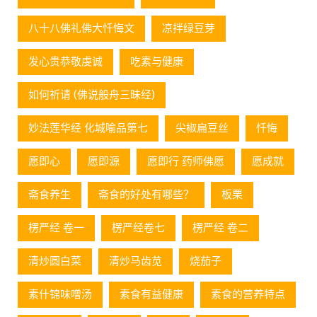
八十八佛礼佛大忏悔文
凉拌绿豆芽
发心贵恭敬虔诚
吃素与健康
如何祈请 (佛说般舟三昧经)
妙法莲华经 化城喻品第七
尖椒扁豆丝
忏悔
愿即心
愿即源
愿即行 药师佛愿
愿成就
斋食养生
斋食的好处有哪些？
板栗
楞严经 卷一
楞严经卷七
楞严经 卷二
清炒圆白菜
清炒马齿苋
烧茄子
素什锦味噌汤
素食有益健康
素食的营养特点