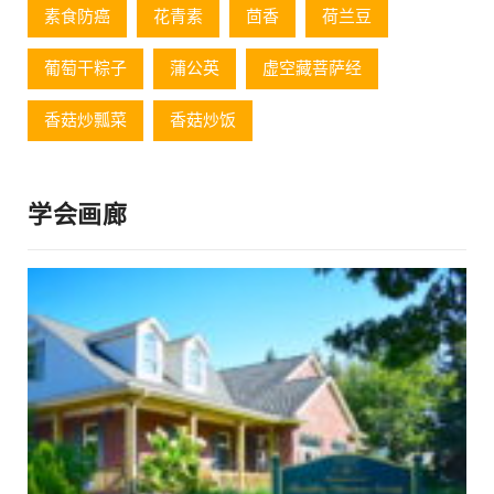
素食防癌
花青素
茴香
荷兰豆
葡萄⼲粽⼦
蒲公英
虚空藏菩萨经
香菇炒瓢菜
香菇炒饭
学会画廊