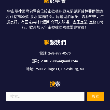
關於學會
宇宙規律國際佛學會位於密歇根州奧克蘭縣斯普林菲爾德鎮
村莊巷7500號, 泉水廣場商圈。周邊湖泊眾多，森林密布，生
態良好，有國家森林公園和高爾夫球場，宜居宜業, 宜修心修
行。歡迎加入宇宙規律國際佛學會會員！
聯繫我們
電話: 248-977-0570
郵箱: osifu7500@gmail.com
地址: 7500 Village Ct, Davisburg, MI
搜索
搜
索：