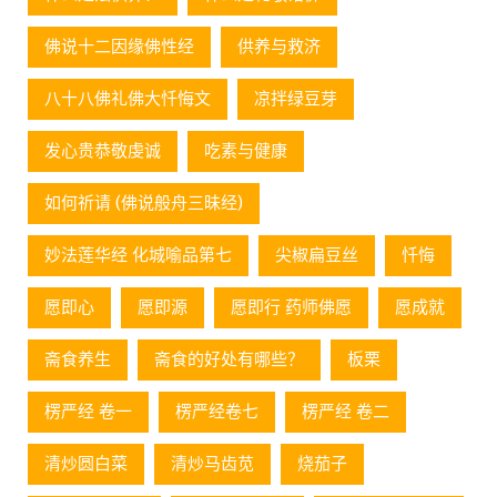
佛说十二因缘佛性经
供养与救济
八十八佛礼佛大忏悔文
凉拌绿豆芽
发心贵恭敬虔诚
吃素与健康
如何祈请 (佛说般舟三昧经)
妙法莲华经 化城喻品第七
尖椒扁豆丝
忏悔
愿即心
愿即源
愿即行 药师佛愿
愿成就
斋食养生
斋食的好处有哪些？
板栗
楞严经 卷一
楞严经卷七
楞严经 卷二
清炒圆白菜
清炒马齿苋
烧茄子