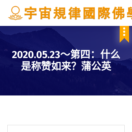
S
k
i
p
IBDSCL
t
o
c
o
2020.05.23～第四：什么
n
t
是称赞如来？蒲公英
e
n
t