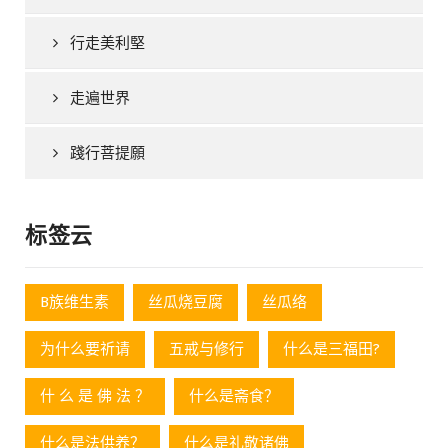
行走美利堅
走遍世界
踐行菩提願
标签云
B族维生素
丝瓜烧豆腐
丝瓜络
为什么要祈请
五戒与修行
什么是三福田?
什 么 是 佛 法 ？
什么是斋食？
什么是法供养？
什么是礼敬诸佛