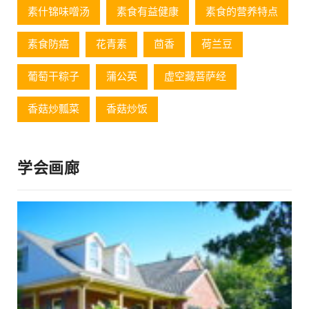
素什锦味噌汤
素食有益健康
素食的营养特点
素食防癌
花青素
茴香
荷兰豆
葡萄⼲粽⼦
蒲公英
虚空藏菩萨经
香菇炒瓢菜
香菇炒饭
学会画廊