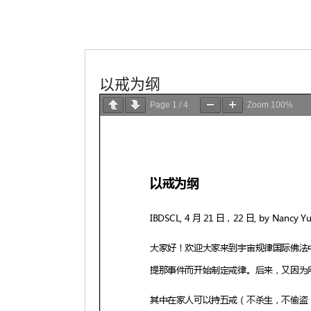
佛法講座
學會服務
以戒为纲
Page
1
/
4
Zoom
100%