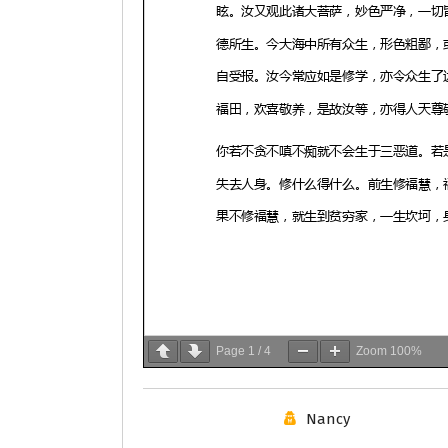
Page
1
/
4
Zoom
100%
Nancy