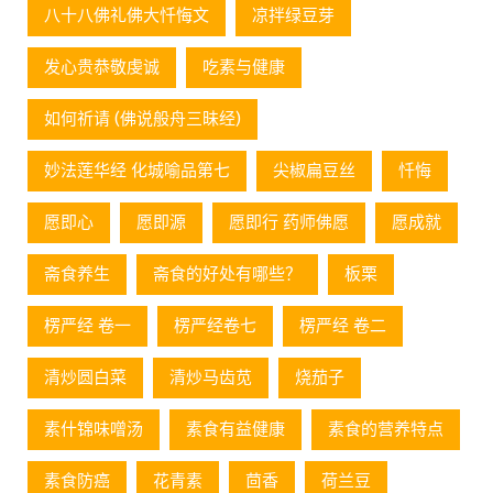
八十八佛礼佛大忏悔文
凉拌绿豆芽
发心贵恭敬虔诚
吃素与健康
如何祈请 (佛说般舟三昧经)
妙法莲华经 化城喻品第七
尖椒扁豆丝
忏悔
愿即心
愿即源
愿即行 药师佛愿
愿成就
斋食养生
斋食的好处有哪些？
板栗
楞严经 卷一
楞严经卷七
楞严经 卷二
清炒圆白菜
清炒马齿苋
烧茄子
素什锦味噌汤
素食有益健康
素食的营养特点
素食防癌
花青素
茴香
荷兰豆