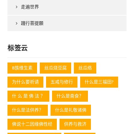
走遍世界
踐行菩提願
标签云
B族维生素
丝瓜烧豆腐
丝瓜络
为什么要祈请
五戒与修行
什么是三福田?
什 么 是 佛 法 ？
什么是斋食？
什么是法供养？
什么是礼敬诸佛
佛说十二因缘佛性经
供养与救济