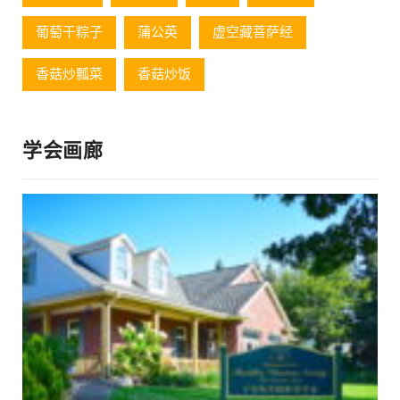
葡萄⼲粽⼦
蒲公英
虚空藏菩萨经
香菇炒瓢菜
香菇炒饭
学会画廊