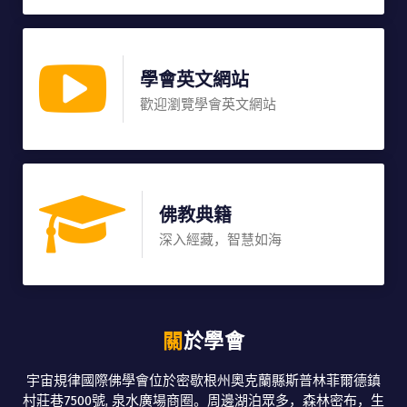
學會英文網站
歡迎瀏覽學會英文網站
佛教典籍
深入經藏，智慧如海
關於學會
宇宙規律國際佛學會位於密歇根州奧克蘭縣斯普林菲爾德鎮
村莊巷7500號, 泉水廣場商圈。周邊湖泊眾多，森林密布，生