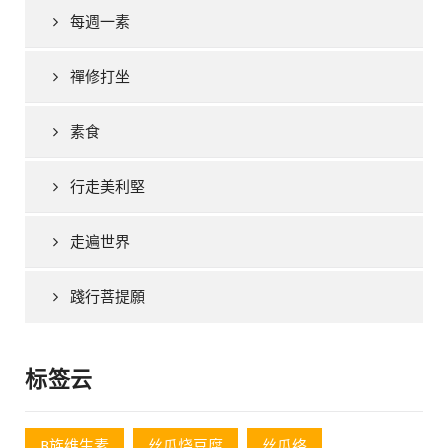
每週一素
禪修打坐
素食
行走美利堅
走遍世界
踐行菩提願
标签云
B族维生素
丝瓜烧豆腐
丝瓜络