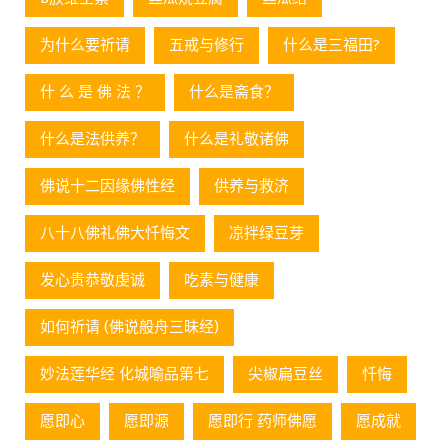
为什么要祈请
五戒与修行
什么是三福田?
什 么 是 佛 法 ？
什么是斋食？
什么是法供养？
什么是礼敬诸佛
佛说十二因缘佛性经
供养与救济
八十八佛礼佛大忏悔文
凉拌绿豆芽
发心贵恭敬虔诚
吃素与健康
如何祈请 (佛说般舟三昧经)
妙法莲华经 化城喻品第七
尖椒扁豆丝
忏悔
愿即心
愿即源
愿即行 药师佛愿
愿成就