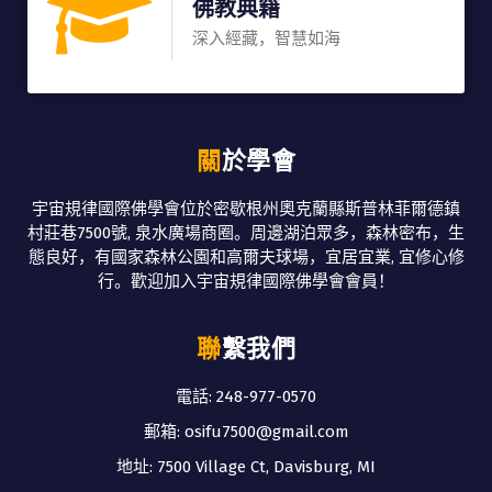
佛教典籍
深入經藏，智慧如海
關於學會
宇宙規律國際佛學會位於密歇根州奧克蘭縣斯普林菲爾德鎮
村莊巷7500號, 泉水廣場商圈。周邊湖泊眾多，森林密布，生
態良好，有國家森林公園和高爾夫球場，宜居宜業, 宜修心修
行。歡迎加入宇宙規律國際佛學會會員！
聯繫我們
電話: 248-977-0570
郵箱: osifu7500@gmail.com
地址: 7500 Village Ct, Davisburg, MI