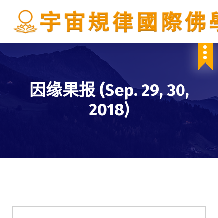
S
k
i
p
IBDSCL
t
o
c
o
因缘果报 (Sep. 29, 30,
n
t
2018)
e
n
t