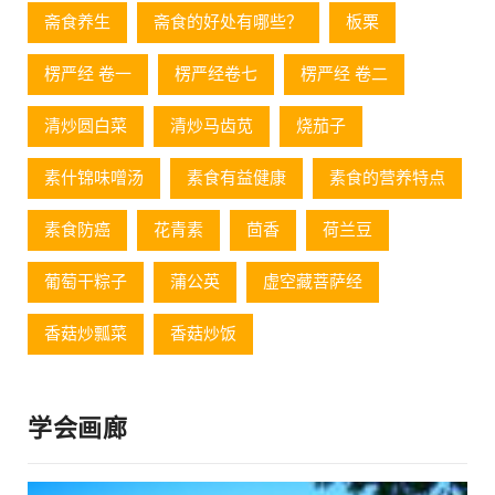
斋食养生
斋食的好处有哪些？
板栗
楞严经 卷一
楞严经卷七
楞严经 卷二
清炒圆白菜
清炒马齿苋
烧茄子
素什锦味噌汤
素食有益健康
素食的营养特点
素食防癌
花青素
茴香
荷兰豆
葡萄⼲粽⼦
蒲公英
虚空藏菩萨经
香菇炒瓢菜
香菇炒饭
学会画廊