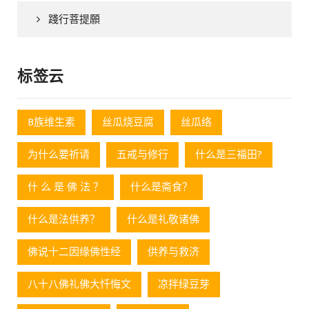
踐行菩提願
标签云
B族维生素
丝瓜烧豆腐
丝瓜络
为什么要祈请
五戒与修行
什么是三福田?
什 么 是 佛 法 ？
什么是斋食？
什么是法供养？
什么是礼敬诸佛
佛说十二因缘佛性经
供养与救济
八十八佛礼佛大忏悔文
凉拌绿豆芽