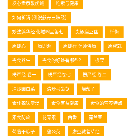
发心贵恭敬虔诚
吃素与健康
如何祈请 (佛说般舟三昧经)
妙法莲华经 化城喻品第七
尖椒扁豆丝
忏悔
愿即心
愿即源
愿即行 药师佛愿
愿成就
斋食养生
斋食的好处有哪些？
板栗
楞严经 卷一
楞严经卷七
楞严经 卷二
清炒圆白菜
清炒马齿苋
烧茄子
素什锦味噌汤
素食有益健康
素食的营养特点
素食防癌
花青素
茴香
荷兰豆
葡萄⼲粽⼦
蒲公英
虚空藏菩萨经