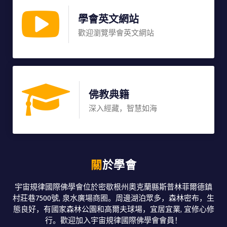
學會英文網站
歡迎瀏覽學會英文網站
佛教典籍
深入經藏，智慧如海
關於學會
宇宙規律國際佛學會位於密歇根州奧克蘭縣斯普林菲爾德鎮
村莊巷7500號, 泉水廣場商圈。周邊湖泊眾多，森林密布，生
態良好，有國家森林公園和高爾夫球場，宜居宜業, 宜修心修
行。歡迎加入宇宙規律國際佛學會會員！