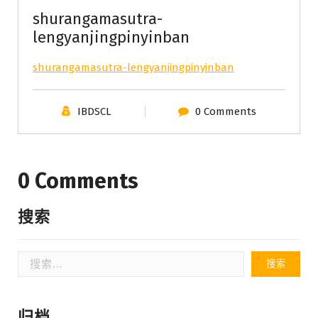
shurangamasutra-
lengyanjingpinyinban
shurangamasutra-lengyanjingpinyinban
IBDSCL
0 Comments
0 Comments
搜索
搜
索：
归档