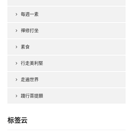
每週一素
禪修打坐
素食
行走美利堅
走遍世界
踐行菩提願
标签云