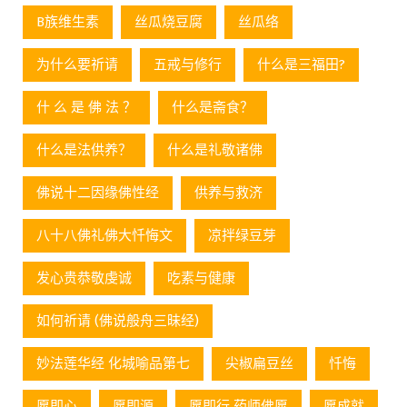
B族维生素
丝瓜烧豆腐
丝瓜络
为什么要祈请
五戒与修行
什么是三福田?
什 么 是 佛 法 ？
什么是斋食？
什么是法供养？
什么是礼敬诸佛
佛说十二因缘佛性经
供养与救济
八十八佛礼佛大忏悔文
凉拌绿豆芽
发心贵恭敬虔诚
吃素与健康
如何祈请 (佛说般舟三昧经)
妙法莲华经 化城喻品第七
尖椒扁豆丝
忏悔
愿即心
愿即源
愿即行 药师佛愿
愿成就