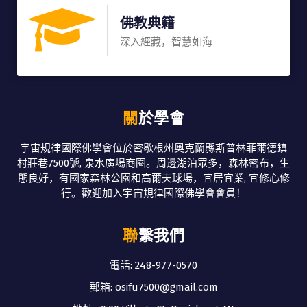
佛教典籍
深入經藏，智慧如海
關於學會
宇宙規律國際佛學會位於密歇根州奧克蘭縣斯普林菲爾德鎮
村莊巷7500號, 泉水廣場商圈。周邊湖泊眾多，森林密布，生
態良好，有國家森林公園和高爾夫球場，宜居宜業, 宜修心修
行。歡迎加入宇宙規律國際佛學會會員！
聯繫我們
電話: 248-977-0570
郵箱: osifu7500@gmail.com