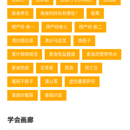
斋食养生
斋食的好处有哪些？
板栗
楞严经 卷一
楞严经卷七
楞严经 卷二
清炒圆白菜
清炒马齿苋
烧茄子
素什锦味噌汤
素食有益健康
素食的营养特点
素食防癌
花青素
茴香
荷兰豆
葡萄⼲粽⼦
蒲公英
虚空藏菩萨经
香菇炒瓢菜
香菇炒饭
学会画廊