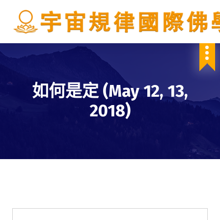
S
k
i
p
IBDSCL
t
o
c
o
如何是定 (May 12, 13,
n
t
2018)
e
n
t