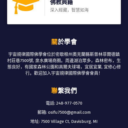
佛教典籍
深入經藏，智慧如海
關於學會
宇宙規律國際佛學會位於密歇根州奧克蘭縣斯普林菲爾德鎮
村莊巷7500號, 泉水廣場商圈。周邊湖泊眾多，森林密布，生
態良好，有國家森林公園和高爾夫球場，宜居宜業, 宜修心修
行。歡迎加入宇宙規律國際佛學會會員！
聯繫我們
電話: 248-977-0570
郵箱: osifu7500@gmail.com
地址: 7500 Village Ct, Davisburg, MI