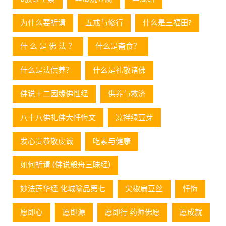
为什么要祈请
五戒与修行
什么是三福田?
什 么 是 佛 法 ？
什么是斋食？
什么是法供养？
什么是礼敬诸佛
佛说十二因缘佛性经
供养与救济
八十八佛礼佛大忏悔文
凉拌绿豆芽
发心贵恭敬虔诚
吃素与健康
如何祈请 (佛说般舟三昧经)
妙法莲华经 化城喻品第七
尖椒扁豆丝
忏悔
愿即心
愿即源
愿即行 药师佛愿
愿成就