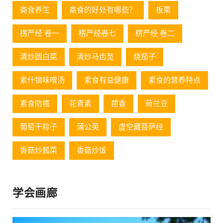
斋食养生
斋食的好处有哪些？
板栗
楞严经 卷一
楞严经卷七
楞严经 卷二
清炒圆白菜
清炒马齿苋
烧茄子
素什锦味噌汤
素食有益健康
素食的营养特点
素食防癌
花青素
茴香
荷兰豆
葡萄⼲粽⼦
蒲公英
虚空藏菩萨经
香菇炒瓢菜
香菇炒饭
学会画廊