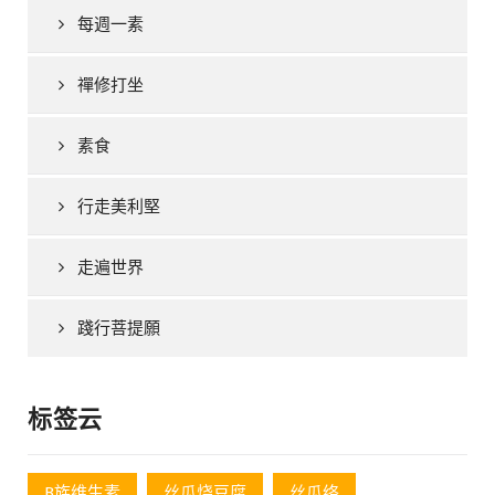
每週一素
禪修打坐
素食
行走美利堅
走遍世界
踐行菩提願
标签云
B族维生素
丝瓜烧豆腐
丝瓜络