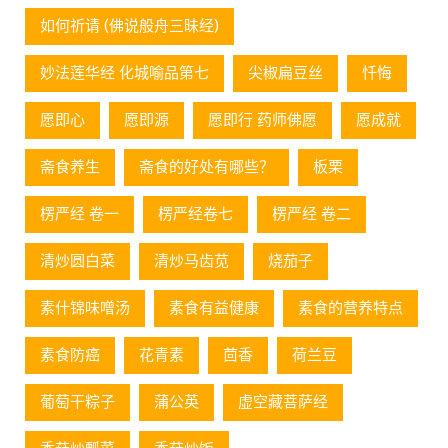
如何祈请 (佛说般舟三昧经)
妙法莲华经 化城喻品第七
尖椒扁豆丝
忏悔
愿即心
愿即源
愿即行 药师佛愿
愿成就
斋食养生
斋食的好处有哪些？
板栗
楞严经 卷一
楞严经卷七
楞严经 卷二
清炒圆白菜
清炒马齿苋
烧茄子
素什锦味噌汤
素食有益健康
素食的营养特点
素食防癌
花青素
茴香
荷兰豆
葡萄⼲粽⼦
蒲公英
虚空藏菩萨经