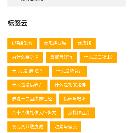
标签云
B族维生素
丝瓜烧豆腐
丝瓜络
为什么要祈请
五戒与修行
什么是三福田?
什 么 是 佛 法 ？
什么是斋食？
什么是法供养？
什么是礼敬诸佛
佛说十二因缘佛性经
供养与救济
八十八佛礼佛大忏悔文
凉拌绿豆芽
发心贵恭敬虔诚
吃素与健康