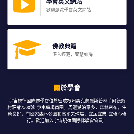
學會英文網站
歡迎瀏覽學會英文網站
佛教典籍
深入經藏，智慧如海
關於學會
宇宙規律國際佛學會位於密歇根州奧克蘭縣斯普林菲爾德鎮
村莊巷7500號, 泉水廣場商圈。周邊湖泊眾多，森林密布，生
態良好，有國家森林公園和高爾夫球場，宜居宜業, 宜修心修
行。歡迎加入宇宙規律國際佛學會會員！