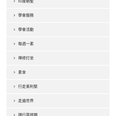
印度朝聖
學會服務
學會活動
每週一素
禪修打坐
素食
行走美利堅
走遍世界
踐行菩提願