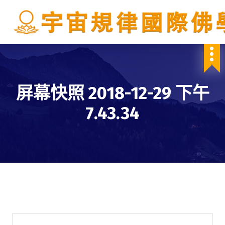
S
k
i
p
IBDSCL
t
o
c
o
屏幕快照 2018-12-29 下午
n
t
7.43.34
e
n
t