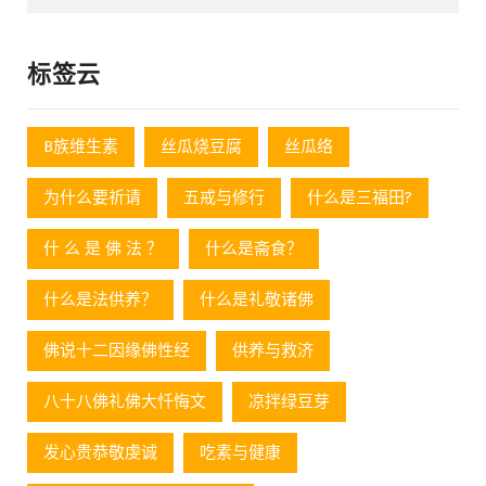
标签云
B族维生素
丝瓜烧豆腐
丝瓜络
为什么要祈请
五戒与修行
什么是三福田?
什 么 是 佛 法 ？
什么是斋食？
什么是法供养？
什么是礼敬诸佛
佛说十二因缘佛性经
供养与救济
八十八佛礼佛大忏悔文
凉拌绿豆芽
发心贵恭敬虔诚
吃素与健康