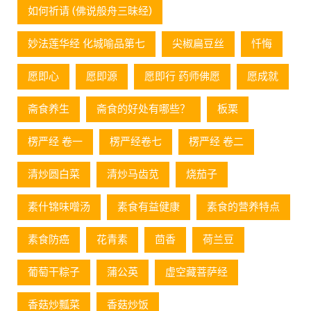
如何祈请 (佛说般舟三昧经)
妙法莲华经 化城喻品第七
尖椒扁豆丝
忏悔
愿即心
愿即源
愿即行 药师佛愿
愿成就
斋食养生
斋食的好处有哪些？
板栗
楞严经 卷一
楞严经卷七
楞严经 卷二
清炒圆白菜
清炒马齿苋
烧茄子
素什锦味噌汤
素食有益健康
素食的营养特点
素食防癌
花青素
茴香
荷兰豆
葡萄⼲粽⼦
蒲公英
虚空藏菩萨经
香菇炒瓢菜
香菇炒饭