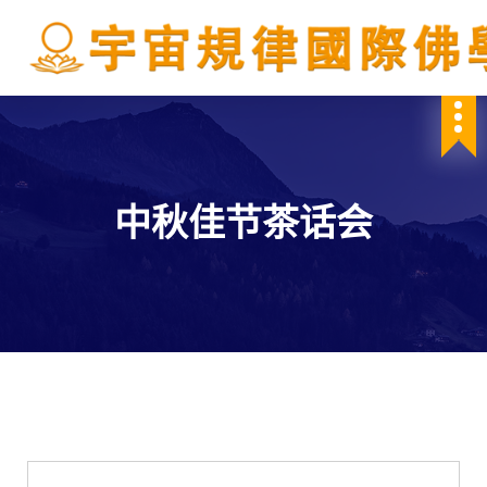
S
k
i
p
IBDSCL
t
o
c
o
n
中秋佳节茶话会
t
e
n
t