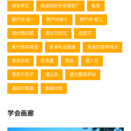
斋食养生
斋食的好处有哪些？
板栗
楞严经 卷一
楞严经卷七
楞严经 卷二
清炒圆白菜
清炒马齿苋
烧茄子
素什锦味噌汤
素食有益健康
素食的营养特点
素食防癌
花青素
茴香
荷兰豆
葡萄⼲粽⼦
蒲公英
虚空藏菩萨经
香菇炒瓢菜
香菇炒饭
学会画廊