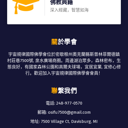
佛教典籍
深入經藏，智慧如海
關於學會
宇宙規律國際佛學會位於密歇根州奧克蘭縣斯普林菲爾德鎮
村莊巷7500號, 泉水廣場商圈。周邊湖泊眾多，森林密布，生
態良好，有國家森林公園和高爾夫球場，宜居宜業, 宜修心修
行。歡迎加入宇宙規律國際佛學會會員！
聯繫我們
電話: 248-977-0570
郵箱: osifu7500@gmail.com
地址: 7500 Village Ct, Davisburg, MI