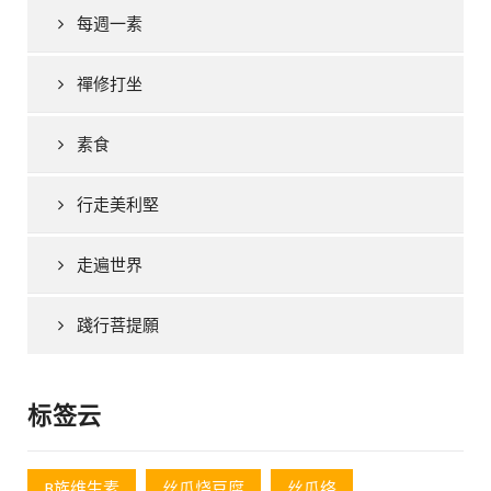
每週一素
禪修打坐
素食
行走美利堅
走遍世界
踐行菩提願
标签云
B族维生素
丝瓜烧豆腐
丝瓜络