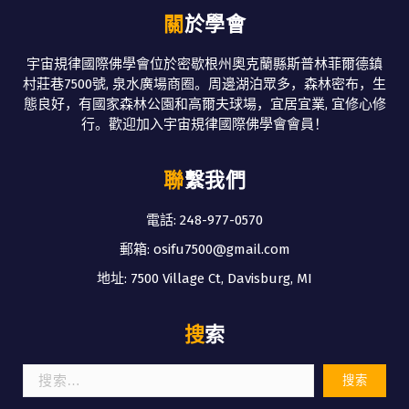
關於學會
宇宙規律國際佛學會位於密歇根州奧克蘭縣斯普林菲爾德鎮
村莊巷7500號, 泉水廣場商圈。周邊湖泊眾多，森林密布，生
態良好，有國家森林公園和高爾夫球場，宜居宜業, 宜修心修
行。歡迎加入宇宙規律國際佛學會會員！
聯繫我們
電話: 248-977-0570
郵箱: osifu7500@gmail.com
地址: 7500 Village Ct, Davisburg, MI
搜索
搜
索：