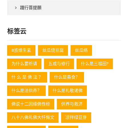
踐行菩提願
标签云
B族维生素
丝瓜烧豆腐
丝瓜络
为什么要祈请
五戒与修行
什么是三福田?
什 么 是 佛 法 ？
什么是斋食？
什么是法供养？
什么是礼敬诸佛
佛说十二因缘佛性经
供养与救济
八十八佛礼佛大忏悔文
凉拌绿豆芽