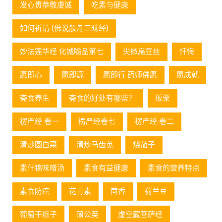
发心贵恭敬虔诚
吃素与健康
如何祈请 (佛说般舟三昧经)
妙法莲华经 化城喻品第七
尖椒扁豆丝
忏悔
愿即心
愿即源
愿即行 药师佛愿
愿成就
斋食养生
斋食的好处有哪些？
板栗
楞严经 卷一
楞严经卷七
楞严经 卷二
清炒圆白菜
清炒马齿苋
烧茄子
素什锦味噌汤
素食有益健康
素食的营养特点
素食防癌
花青素
茴香
荷兰豆
葡萄⼲粽⼦
蒲公英
虚空藏菩萨经