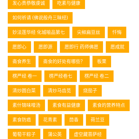
发心贵恭敬虔诚
吃素与健康
如何祈请 (佛说般舟三昧经)
妙法莲华经 化城喻品第七
尖椒扁豆丝
忏悔
愿即心
愿即源
愿即行 药师佛愿
愿成就
斋食养生
斋食的好处有哪些？
板栗
楞严经 卷一
楞严经卷七
楞严经 卷二
清炒圆白菜
清炒马齿苋
烧茄子
素什锦味噌汤
素食有益健康
素食的营养特点
素食防癌
花青素
茴香
荷兰豆
葡萄⼲粽⼦
蒲公英
虚空藏菩萨经