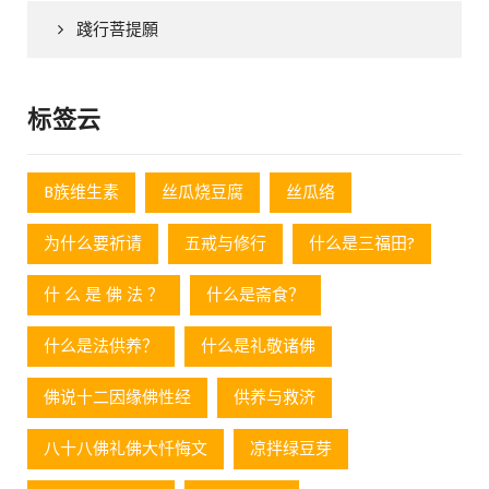
踐行菩提願
标签云
B族维生素
丝瓜烧豆腐
丝瓜络
为什么要祈请
五戒与修行
什么是三福田?
什 么 是 佛 法 ？
什么是斋食？
什么是法供养？
什么是礼敬诸佛
佛说十二因缘佛性经
供养与救济
八十八佛礼佛大忏悔文
凉拌绿豆芽