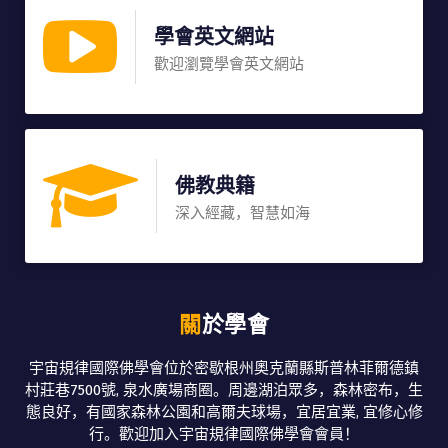
學會英文網站
歡迎瀏覽學會英文網站
佛教典籍
深入經藏，智慧如海
關於學會
宇宙規律國際佛學會位於密歇根州奧克蘭縣斯普林菲爾德鎮
村莊巷7500號, 泉水廣場商圈。周邊湖泊眾多，森林密布，生
態良好，有國家森林公園和高爾夫球場，宜居宜業, 宜修心修
行。歡迎加入宇宙規律國際佛學會會員！