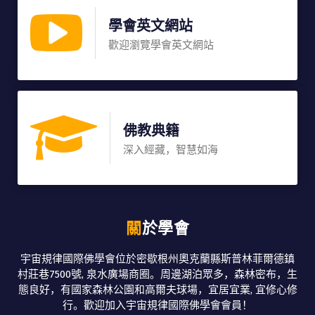
學會英文網站
歡迎瀏覽學會英文網站
佛教典籍
深入經藏，智慧如海
關於學會
宇宙規律國際佛學會位於密歇根州奧克蘭縣斯普林菲爾德鎮
村莊巷7500號, 泉水廣場商圈。周邊湖泊眾多，森林密布，生
態良好，有國家森林公園和高爾夫球場，宜居宜業, 宜修心修
行。歡迎加入宇宙規律國際佛學會會員！