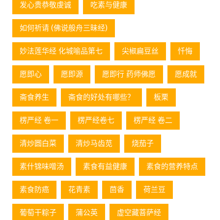
发心贵恭敬虔诚
吃素与健康
如何祈请 (佛说般舟三昧经)
妙法莲华经 化城喻品第七
尖椒扁豆丝
忏悔
愿即心
愿即源
愿即行 药师佛愿
愿成就
斋食养生
斋食的好处有哪些？
板栗
楞严经 卷一
楞严经卷七
楞严经 卷二
清炒圆白菜
清炒马齿苋
烧茄子
素什锦味噌汤
素食有益健康
素食的营养特点
素食防癌
花青素
茴香
荷兰豆
葡萄⼲粽⼦
蒲公英
虚空藏菩萨经