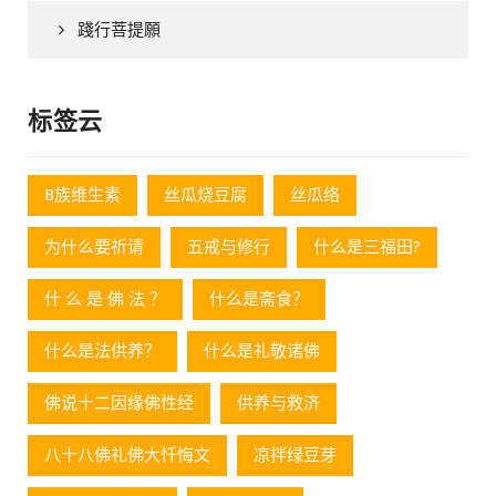
踐行菩提願
标签云
B族维生素
丝瓜烧豆腐
丝瓜络
为什么要祈请
五戒与修行
什么是三福田?
什 么 是 佛 法 ？
什么是斋食？
什么是法供养？
什么是礼敬诸佛
佛说十二因缘佛性经
供养与救济
八十八佛礼佛大忏悔文
凉拌绿豆芽