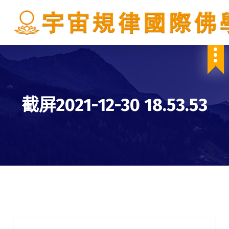
S
k
i
p
IBDSCL
t
o
c
o
n
截屏2021-12-30 18.53.53
t
e
n
t