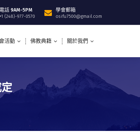
電話 9AM-5PM
學會郵箱
+1 (248)-977-0570
osifu7500@gmail.com
會活動
佛教典籍
關於我們
戒定