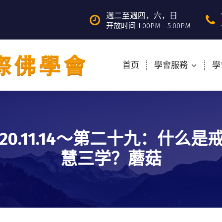
週二至週四，六，日
开放时间 1:00PM - 5:00PM
首页
學會服務
學
020.11.14～第二十九：什么是
慧三学？蘑菇