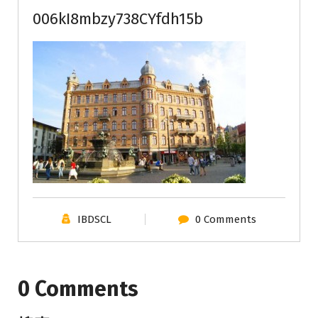
006kI8mbzy738CYfdh15b
IBDSCL
0 Comments
0 Comments