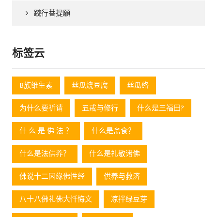
踐行菩提願
标签云
B族维生素
丝瓜烧豆腐
丝瓜络
为什么要祈请
五戒与修行
什么是三福田?
什 么 是 佛 法 ？
什么是斋食？
什么是法供养？
什么是礼敬诸佛
佛说十二因缘佛性经
供养与救济
八十八佛礼佛大忏悔文
凉拌绿豆芽