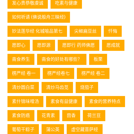
发心贵恭敬虔诚
吃素与健康
如何祈请 (佛说般舟三昧经)
妙法莲华经 化城喻品第七
尖椒扁豆丝
忏悔
愿即心
愿即源
愿即行 药师佛愿
愿成就
斋食养生
斋食的好处有哪些？
板栗
楞严经 卷一
楞严经卷七
楞严经 卷二
清炒圆白菜
清炒马齿苋
烧茄子
素什锦味噌汤
素食有益健康
素食的营养特点
素食防癌
花青素
茴香
荷兰豆
葡萄⼲粽⼦
蒲公英
虚空藏菩萨经