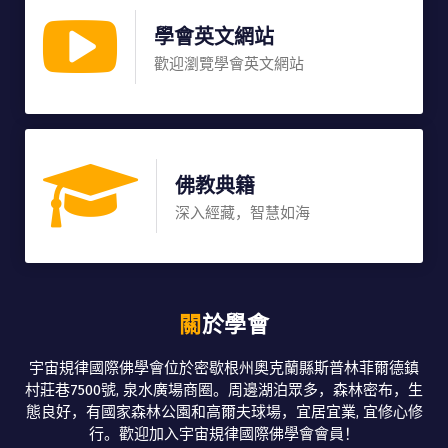
學會英文網站
歡迎瀏覽學會英文網站
佛教典籍
深入經藏，智慧如海
關於學會
宇宙規律國際佛學會位於密歇根州奧克蘭縣斯普林菲爾德鎮
村莊巷7500號, 泉水廣場商圈。周邊湖泊眾多，森林密布，生
態良好，有國家森林公園和高爾夫球場，宜居宜業, 宜修心修
行。歡迎加入宇宙規律國際佛學會會員！