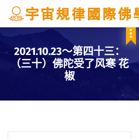
S
k
i
p
IBDSCL
t
o
c
2021.10.23～第四十三：
o
n
（三十）佛陀受了风寒 花
t
e
椒
n
t