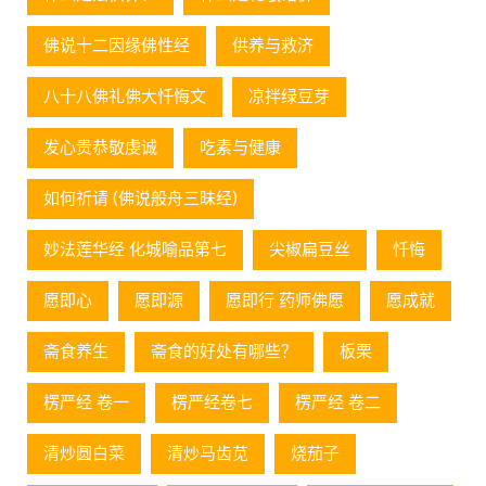
佛说十二因缘佛性经
供养与救济
八十八佛礼佛大忏悔文
凉拌绿豆芽
发心贵恭敬虔诚
吃素与健康
如何祈请 (佛说般舟三昧经)
妙法莲华经 化城喻品第七
尖椒扁豆丝
忏悔
愿即心
愿即源
愿即行 药师佛愿
愿成就
斋食养生
斋食的好处有哪些？
板栗
楞严经 卷一
楞严经卷七
楞严经 卷二
清炒圆白菜
清炒马齿苋
烧茄子