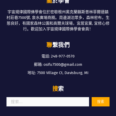
關於學會
宇宙規律國際佛學會位於密歇根州奧克蘭縣斯普林菲爾德鎮
村莊巷7500號, 泉水廣場商圈。周邊湖泊眾多，森林密布，生
態良好，有國家森林公園和高爾夫球場，宜居宜業, 宜修心修
行。歡迎加入宇宙規律國際佛學會會員！
聯繫我們
電話: 248-977-0570
郵箱: osifu7500@gmail.com
地址: 7500 Village Ct, Davisburg, MI
搜索
搜
索：