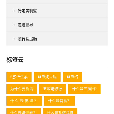
行走美利堅
走遍世界
踐行菩提願
标签云
B族维生素
丝瓜烧豆腐
丝瓜络
为什么要祈请
五戒与修行
什么是三福田?
什 么 是 佛 法 ？
什么是斋食？
什么是法供养？
什么是礼敬诸佛