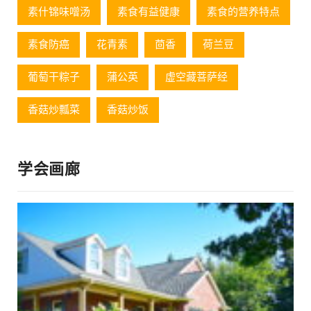
素什锦味噌汤
素食有益健康
素食的营养特点
素食防癌
花青素
茴香
荷兰豆
葡萄⼲粽⼦
蒲公英
虚空藏菩萨经
香菇炒瓢菜
香菇炒饭
学会画廊