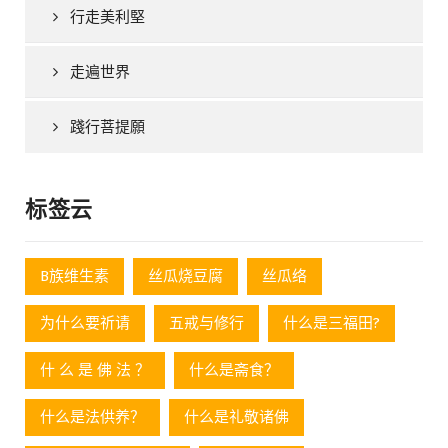
行走美利堅
走遍世界
踐行菩提願
标签云
B族维生素
丝瓜烧豆腐
丝瓜络
为什么要祈请
五戒与修行
什么是三福田?
什 么 是 佛 法 ？
什么是斋食？
什么是法供养？
什么是礼敬诸佛