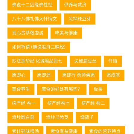
佛说十二因缘佛性经
供养与救济
八十八佛礼佛大忏悔文
凉拌绿豆芽
发心贵恭敬虔诚
吃素与健康
如何祈请 (佛说般舟三昧经)
妙法莲华经 化城喻品第七
尖椒扁豆丝
忏悔
愿即心
愿即源
愿即行 药师佛愿
愿成就
斋食养生
斋食的好处有哪些？
板栗
楞严经 卷一
楞严经卷七
楞严经 卷二
清炒圆白菜
清炒马齿苋
烧茄子
素什锦味噌汤
素食有益健康
素食的营养特点