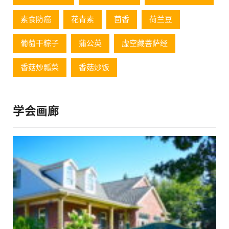
素食防癌
花青素
茴香
荷兰豆
葡萄⼲粽⼦
蒲公英
虚空藏菩萨经
香菇炒瓢菜
香菇炒饭
学会画廊