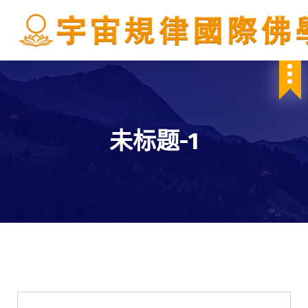
S
k
i
p
IBDSCL
t
o
c
o
n
未标题-1
t
e
n
t