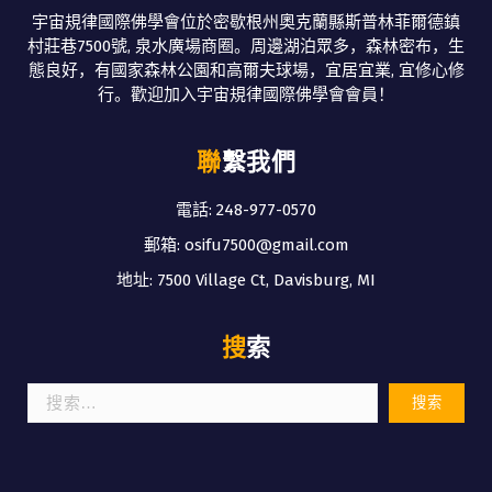
宇宙規律國際佛學會位於密歇根州奧克蘭縣斯普林菲爾德鎮
村莊巷7500號, 泉水廣場商圈。周邊湖泊眾多，森林密布，生
態良好，有國家森林公園和高爾夫球場，宜居宜業, 宜修心修
行。歡迎加入宇宙規律國際佛學會會員！
聯繫我們
電話: 248-977-0570
郵箱: osifu7500@gmail.com
地址: 7500 Village Ct, Davisburg, MI
搜索
搜
索：