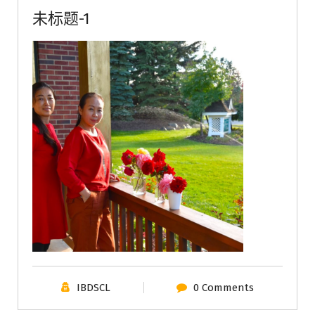
未标题-1
IBDSCL
0 Comments