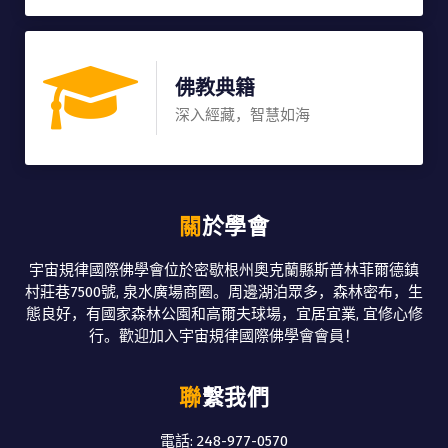
佛教典籍
深入經藏，智慧如海
關於學會
宇宙規律國際佛學會位於密歇根州奧克蘭縣斯普林菲爾德鎮
村莊巷7500號, 泉水廣場商圈。周邊湖泊眾多，森林密布，生
態良好，有國家森林公園和高爾夫球場，宜居宜業, 宜修心修
行。歡迎加入宇宙規律國際佛學會會員！
聯繫我們
電話: 248-977-0570