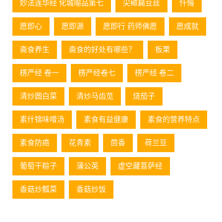
妙法莲华经 化城喻品第七
尖椒扁豆丝
忏悔
愿即心
愿即源
愿即行 药师佛愿
愿成就
斋食养生
斋食的好处有哪些？
板栗
楞严经 卷一
楞严经卷七
楞严经 卷二
清炒圆白菜
清炒马齿苋
烧茄子
素什锦味噌汤
素食有益健康
素食的营养特点
素食防癌
花青素
茴香
荷兰豆
葡萄⼲粽⼦
蒲公英
虚空藏菩萨经
香菇炒瓢菜
香菇炒饭