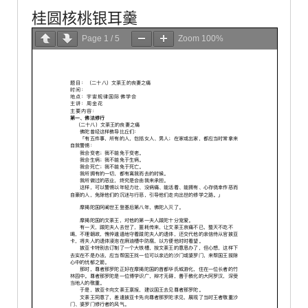
桂圆核桃银耳羹
Page
1
/
5
Zoom
100%