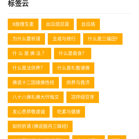
标签云
B族维生素
丝瓜烧豆腐
丝瓜络
为什么要祈请
五戒与修行
什么是三福田?
什 么 是 佛 法 ？
什么是斋食？
什么是法供养？
什么是礼敬诸佛
佛说十二因缘佛性经
供养与救济
八十八佛礼佛大忏悔文
凉拌绿豆芽
发心贵恭敬虔诚
吃素与健康
如何祈请 (佛说般舟三昧经)