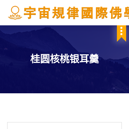
S
k
i
p
IBDSCL
t
o
c
o
n
桂圆核桃银耳羹
t
e
n
t
學會服務
每週一素