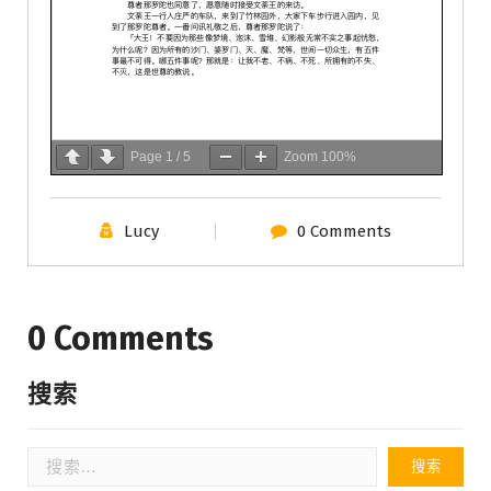
Page
1
/
5
Zoom
100%
Lucy
0 Comments
0 Comments
搜索
搜
索：