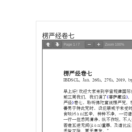
佛法講座
學會服務
楞严经卷七
Page
1
/
7
Zoom
100%