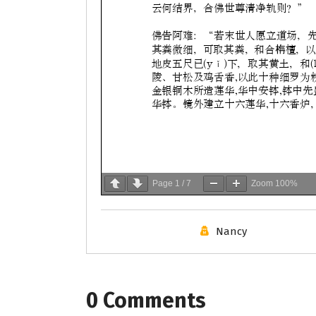
Page
1
/
7
Zoom
100%
Nancy
0 Comments