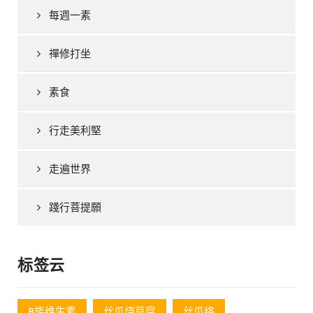
每週一素
禪修打坐
素食
行走美利堅
走遍世界
踐行菩提願
标签云
B族维生素
丝瓜烧豆腐
丝瓜络