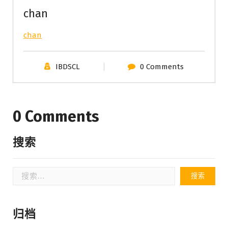
chan
chan
IBDSCL
0 Comments
0 Comments
搜索
搜
索：
归档