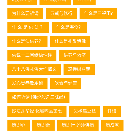
为什么要祈请
五戒与修行
什么是三福田?
什 么 是 佛 法 ？
什么是斋食？
什么是法供养？
什么是礼敬诸佛
佛说十二因缘佛性经
供养与救济
八十八佛礼佛大忏悔文
凉拌绿豆芽
发心贵恭敬虔诚
吃素与健康
如何祈请 (佛说般舟三昧经)
妙法莲华经 化城喻品第七
尖椒扁豆丝
忏悔
愿即心
愿即源
愿即行 药师佛愿
愿成就