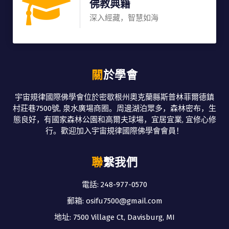
佛教典籍
深入經藏，智慧如海
關於學會
宇宙規律國際佛學會位於密歇根州奧克蘭縣斯普林菲爾德鎮
村莊巷7500號, 泉水廣場商圈。周邊湖泊眾多，森林密布，生
態良好，有國家森林公園和高爾夫球場，宜居宜業, 宜修心修
行。歡迎加入宇宙規律國際佛學會會員！
聯繫我們
電話: 248-977-0570
郵箱: osifu7500@gmail.com
地址: 7500 Village Ct, Davisburg, MI