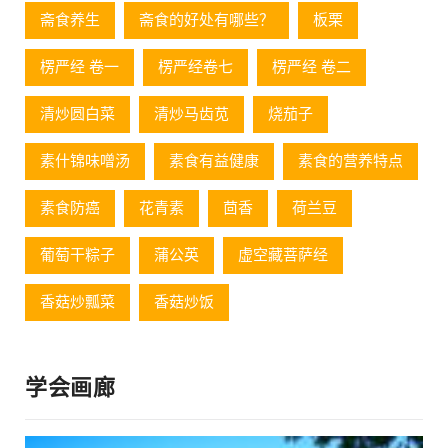
斋食养生
斋食的好处有哪些？
板栗
楞严经 卷一
楞严经卷七
楞严经 卷二
清炒圆白菜
清炒马齿苋
烧茄子
素什锦味噌汤
素食有益健康
素食的营养特点
素食防癌
花青素
茴香
荷兰豆
葡萄⼲粽⼦
蒲公英
虚空藏菩萨经
香菇炒瓢菜
香菇炒饭
学会画廊