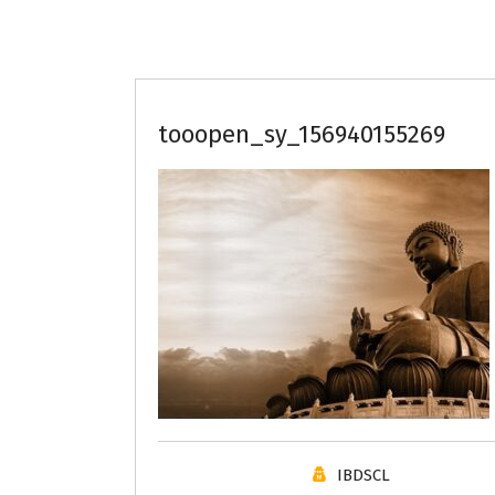
tooopen_sy_156940155269
IBDSCL