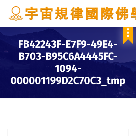
S
k
i
p
IBDSCL
t
o
FB42243F-E7F9-49E4-
c
o
B703-B95C6A4445FC-
n
t
1094-
e
n
000001199D2C70C3_tmp
t