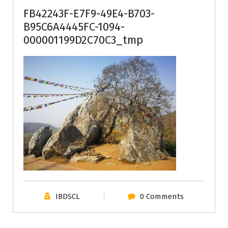
FB42243F-E7F9-49E4-B703-
B95C6A4445FC-1094-
000001199D2C70C3_tmp
IBDSCL
0 Comments