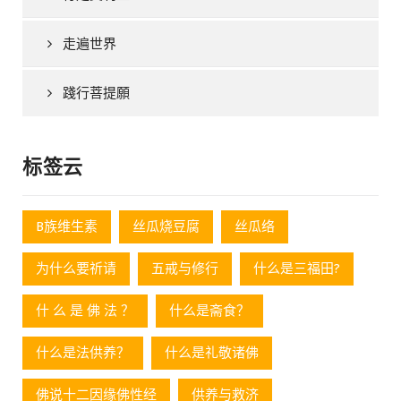
走遍世界
踐行菩提願
标签云
B族维生素
丝瓜烧豆腐
丝瓜络
为什么要祈请
五戒与修行
什么是三福田?
什 么 是 佛 法 ？
什么是斋食？
什么是法供养？
什么是礼敬诸佛
佛说十二因缘佛性经
供养与救济