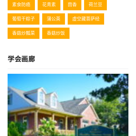
素食防癌
花青素
茴香
荷兰豆
葡萄⼲粽⼦
蒲公英
虚空藏菩萨经
香菇炒瓢菜
香菇炒饭
学会画廊