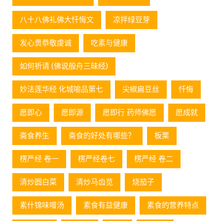
八十八佛礼佛大忏悔文
凉拌绿豆芽
发心贵恭敬虔诚
吃素与健康
如何祈请 (佛说般舟三昧经)
妙法莲华经 化城喻品第七
尖椒扁豆丝
忏悔
愿即心
愿即源
愿即行 药师佛愿
愿成就
斋食养生
斋食的好处有哪些？
板栗
楞严经 卷一
楞严经卷七
楞严经 卷二
清炒圆白菜
清炒马齿苋
烧茄子
素什锦味噌汤
素食有益健康
素食的营养特点