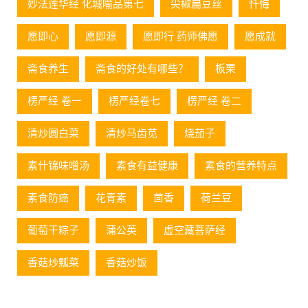
妙法莲华经 化城喻品第七
尖椒扁豆丝
忏悔
愿即心
愿即源
愿即行 药师佛愿
愿成就
斋食养生
斋食的好处有哪些？
板栗
楞严经 卷一
楞严经卷七
楞严经 卷二
清炒圆白菜
清炒马齿苋
烧茄子
素什锦味噌汤
素食有益健康
素食的营养特点
素食防癌
花青素
茴香
荷兰豆
葡萄⼲粽⼦
蒲公英
虚空藏菩萨经
香菇炒瓢菜
香菇炒饭