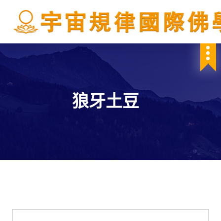
S
k
i
p
IBDSCL
t
o
c
o
n
狼牙土豆
t
e
n
t
學會服務
每週一素