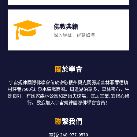
佛教典籍
深入經藏，智慧如海
關於學會
宇宙規律國際佛學會位於密歇根州奧克蘭縣斯普林菲爾德鎮
村莊巷7500號, 泉水廣場商圈。周邊湖泊眾多，森林密布，生
態良好，有國家森林公園和高爾夫球場，宜居宜業, 宜修心修
行。歡迎加入宇宙規律國際佛學會會員！
聯繫我們
電話: 248-977-0570