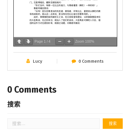
Page
1
/
4
Zoom
100%
Lucy
0 Comments
0 Comments
搜索
搜
索：