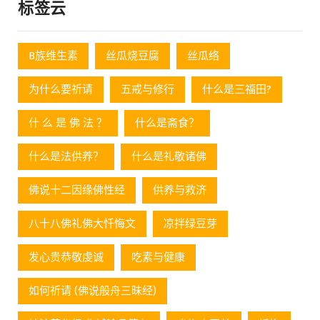
标签云
B族维生素
丝瓜烧豆腐
丝瓜络
为什么要祈请
五戒与修行
什么是三福田?
什 么 是 佛 法 ？
什么是斋食？
什么是法供养？
什么是礼敬诸佛
佛说十二因缘佛性经
供养与救济
八十八佛礼佛大忏悔文
凉拌绿豆芽
发心贵恭敬虔诚
吃素与健康
如何祈请 (佛说般舟三昧经)