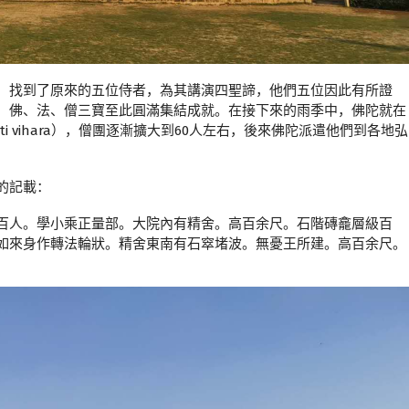
，找到了原來的五位侍者，為其講演四聖諦，他們五位因此有所證
，佛、法、僧三寶至此圓滿集結成就。在接下來的雨季中，佛陀就在
uti vihara），僧團逐漸擴大到60人左右，後來佛陀派遣他們到各地弘
的記載：
百人。學小乘正量部。大院內有精舍。高百余尺。石階磚龕層級百
如來身作轉法輪狀。精舍東南有石窣堵波。無憂王所建。高百余尺。