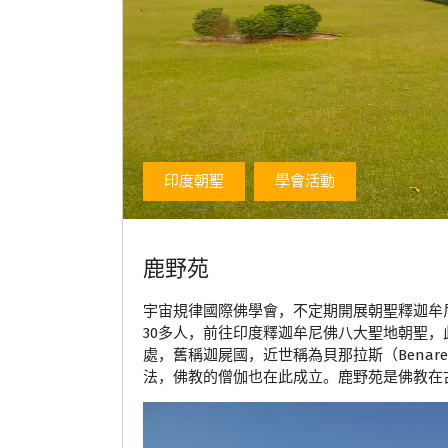
印度朝聖
學會活動
鹿野苑
宇宙規律國際佛學會，不定期開展朝聖釋迦牟
30多人，前往印度釋迦牟尼佛八大聖地朝聖，
處，舊稱迦屍國，近世稱為貝那拉斯（Benare
法，佛教的僧伽也在此成立。鹿野苑是佛教在