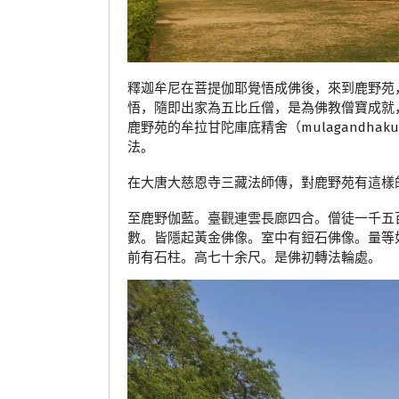
釋迦牟尼在菩提伽耶覺悟成佛後，來到鹿野苑
悟，隨即出家為五比丘僧，是為佛教僧寶成就
鹿野苑的牟拉甘陀庫底精舍（mulagandhak
法。
在大唐大慈恩寺三藏法師傳，對鹿野苑有這樣
至鹿野伽藍。臺觀連雲長廊四合。僧徒一千五
數。皆隱起黃金佛像。室中有鋀石佛像。量等
前有石柱。高七十余尺。是佛初轉法輪處。