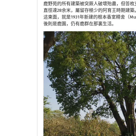
鹿野苑的所有建築被突厥人破壞殆盡，但答枚克佛
直徑達28余米，屬留存極少的阿育王時期建
這東面，就是1931年新建的根本香室精舍（Mula
後則是鹿園，仍有鹿群在那裏生活。