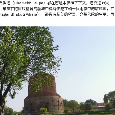
塔（Dhamekh Stupa）卻在廢墟中保存了下來，塔高達39米，
築。牟拉甘陀庫底精舍的廢墟中標有佛陀在頭一個雨季中的駐錫地，在
gandhakuti Vihara），那裏有精美的壁畫，介紹佛陀的生平，再