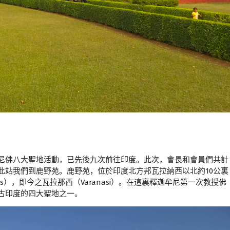
尼佛八大聖地活動，已先後九次前往印度。此次，會長和會員們共計
此站我們到鹿野苑。鹿野苑，位於印度北方邦瓦拉納西以北約10公裏
s），即今之瓦拉那西（Varanasi）。在這裏釋迦牟尼第一次教授佛
古印度的四大聖地之一。