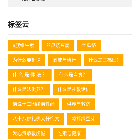
标签云
B族维生素
丝瓜烧豆腐
丝瓜络
为什么要祈请
五戒与修行
什么是三福田?
什 么 是 佛 法 ？
什么是斋食？
什么是法供养？
什么是礼敬诸佛
佛说十二因缘佛性经
供养与救济
八十八佛礼佛大忏悔文
凉拌绿豆芽
发心贵恭敬虔诚
吃素与健康