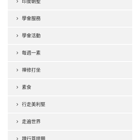
印度朝聖
學會服務
學會活動
每週一素
禪修打坐
素食
行走美利堅
走遍世界
踐行菩提願