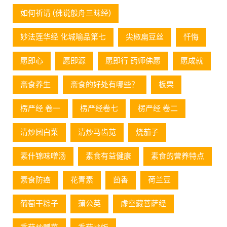
如何祈请 (佛说般舟三昧经)
妙法莲华经 化城喻品第七
尖椒扁豆丝
忏悔
愿即心
愿即源
愿即行 药师佛愿
愿成就
斋食养生
斋食的好处有哪些？
板栗
楞严经 卷一
楞严经卷七
楞严经 卷二
清炒圆白菜
清炒马齿苋
烧茄子
素什锦味噌汤
素食有益健康
素食的营养特点
素食防癌
花青素
茴香
荷兰豆
葡萄⼲粽⼦
蒲公英
虚空藏菩萨经