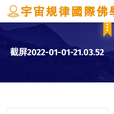
S
k
i
p
IBDSCL
t
o
c
o
n
截屏2022-01-01-21.03.52
t
e
n
t