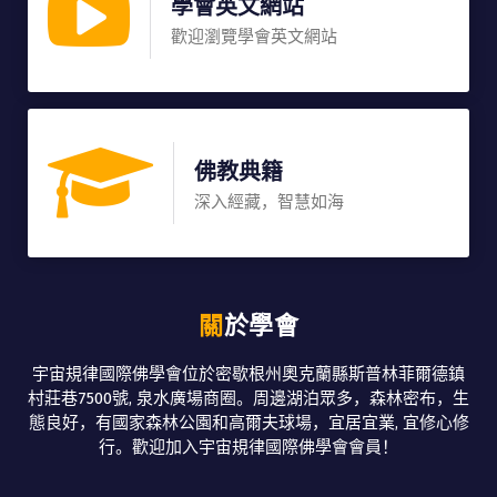
學會英文網站
歡迎瀏覽學會英文網站
佛教典籍
深入經藏，智慧如海
關於學會
宇宙規律國際佛學會位於密歇根州奧克蘭縣斯普林菲爾德鎮
村莊巷7500號, 泉水廣場商圈。周邊湖泊眾多，森林密布，生
態良好，有國家森林公園和高爾夫球場，宜居宜業, 宜修心修
行。歡迎加入宇宙規律國際佛學會會員！