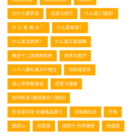
为什么要祈请
五戒与修行
什么是三福田?
什 么 是 佛 法 ？
什么是斋食？
什么是法供养？
什么是礼敬诸佛
佛说十二因缘佛性经
供养与救济
八十八佛礼佛大忏悔文
凉拌绿豆芽
发心贵恭敬虔诚
吃素与健康
如何祈请 (佛说般舟三昧经)
妙法莲华经 化城喻品第七
尖椒扁豆丝
忏悔
愿即心
愿即源
愿即行 药师佛愿
愿成就