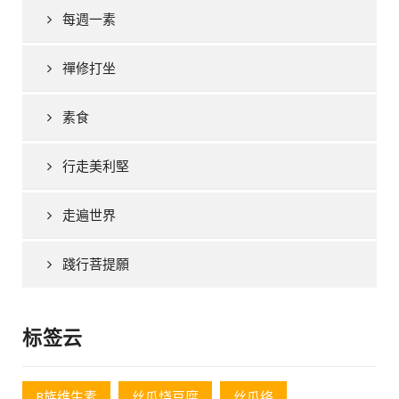
每週一素
禪修打坐
素食
行走美利堅
走遍世界
踐行菩提願
标签云
B族维生素
丝瓜烧豆腐
丝瓜络