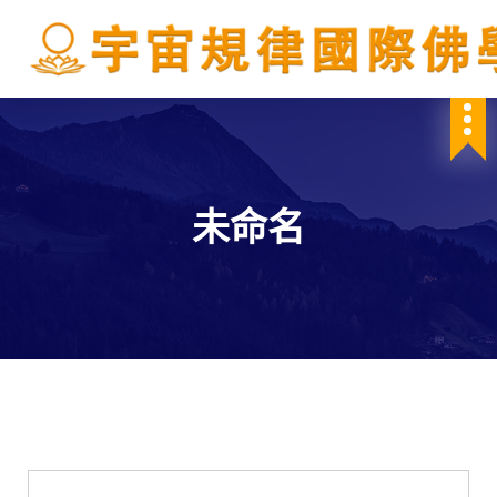
S
k
i
p
IBDSCL
t
o
c
o
n
未命名
t
e
n
t