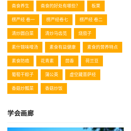
斋食养生
斋食的好处有哪些？
板栗
楞严经 卷一
楞严经卷七
楞严经 卷二
清炒圆白菜
清炒马齿苋
烧茄子
素什锦味噌汤
素食有益健康
素食的营养特点
素食防癌
花青素
茴香
荷兰豆
葡萄⼲粽⼦
蒲公英
虚空藏菩萨经
香菇炒瓢菜
香菇炒饭
学会画廊