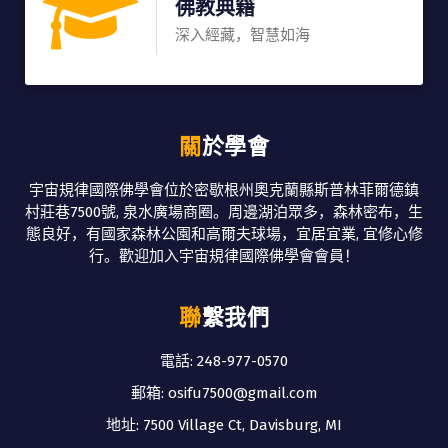
佛教典籍
深入經藏，智慧如海
關於學會
宇宙規律國際佛學會位於密歇根州奧克蘭縣斯普林菲爾德鎮
村莊巷7500號, 泉水廣場商圈。周邊湖泊眾多，森林密布，生
態良好，有國家森林公園和高爾夫球場，宜居宜業, 宜修心修
行。歡迎加入宇宙規律國際佛學會會員！
聯繫我們
電話: 248-977-0570
郵箱: osifu7500@gmail.com
地址: 7500 Village Ct, Davisburg, MI