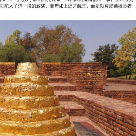
於祇陀太子這一段的敘述，並無如上述之戲言，而是就算給孤獨長者