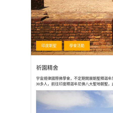
印度朝聖
學會活動
祈園精舍
宇宙規律國際佛學會，不定期開展朝聖釋迦牟
30多人，前往印度釋迦牟尼佛八大聖地朝聖