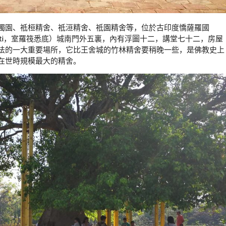
獨園、祗桓精舍、祗洹精舍、祗園精舍等，位於古印度憍薩羅國
vasti，室羅筏悉底）城南門外五裏，內有浮圖十二，講堂七十二，房屋
法的一大重要場所，它比王舍城的竹林精舍要稍晚一些，是佛教史上
在世時規模最大的精舍。