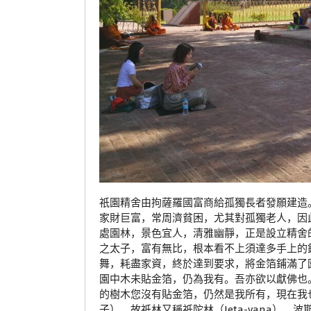
祇園精舍由拘薩羅國富商給孤獨長者發願建造。
家財巨富，常周濟貧困，尤其對孤獨老人，因
處園林，景色宜人，清雅幽靜，正是設立精舍的
之太子，富有無比，根本看不上須達多手上的
舞，耗盡家資，終於達到要求，將金箔鋪滿了
園中木未貼金箔，仍為我有。吾亦欲以獻佛也
的樹木您沒有貼金箔，仍然是我所有，現在我
子），故祇林又稱祇陀林（Jeta-vana）