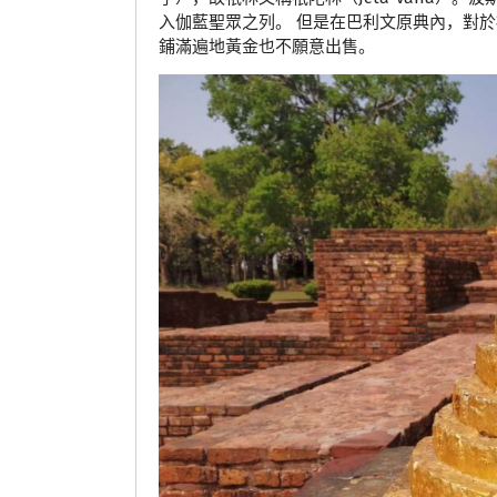
入伽藍聖眾之列。 但是在巴利文原典內，對
鋪滿遍地黃金也不願意出售。