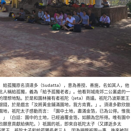
給孤獨原名須達多（Sudatta），意為善授、善施，名如其人，他
此人稱給孤獨，義為「給予孤獨老者」。他看到城南郊二公裏處的一
理想地點。於是和園林擁有者祇陀（Jeta）商議。祇陀乃波斯匿王
銀錢，於是戲言「汝將黃金鋪滿園地，我方肯賣。」。須達多歡欣鼓
園地，祇陀太子感動而言：「園中土地，盡滿金箔，已為公得。惟我
。」（白話：園中的土地，已經遍覆金箔，如願為您所得。唯有園中
也願意貢獻給佛陀。）祇園的祇，即來自祇陀太子（又譯逝多太
。波斯匿王、祇陀太子和給孤獨長者三人，因為捐贈祇園一事，後來被列