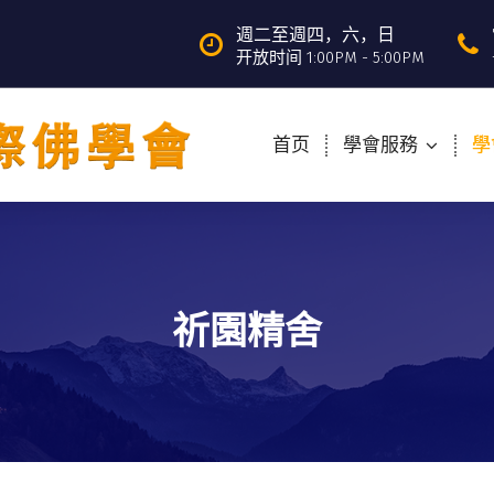
週二至週四，六，日
开放时间 1:00PM - 5:00PM
首页
學會服務
學
祈園精舍