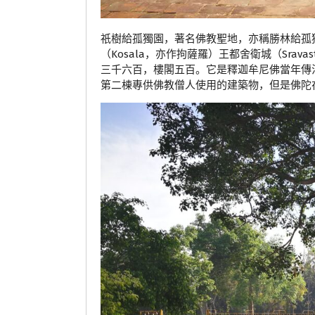
祇樹給孤獨園，著名佛教聖地，亦稱勝林給孤
（Kosala，亦作拘薩羅）王都舍衛城（Sra
三千六百，樓閣五百。它是釋迦牟尼佛當年傳
第二棟專供佛教僧人使用的建築物，但是佛陀