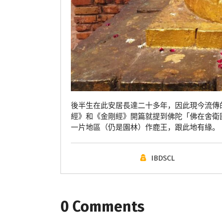
後半生在此安居長達二十多年，因此現今流傳
經》和《金剛經》開篇就提到佛陀「佛在舍衛
一片地區（仍是園林）作鹿王，跟此地有緣。
IBDSCL
0 Comments