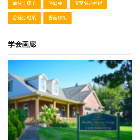
葡萄⼲粽⼦
蒲公英
虚空藏菩萨经
香菇炒瓢菜
香菇炒饭
学会画廊