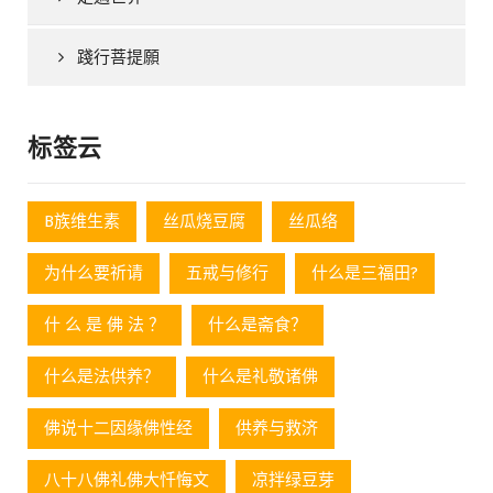
踐行菩提願
标签云
B族维生素
丝瓜烧豆腐
丝瓜络
为什么要祈请
五戒与修行
什么是三福田?
什 么 是 佛 法 ？
什么是斋食？
什么是法供养？
什么是礼敬诸佛
佛说十二因缘佛性经
供养与救济
八十八佛礼佛大忏悔文
凉拌绿豆芽