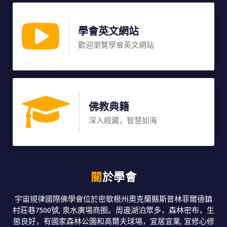
學會英文網站
歡迎瀏覽學會英文網站
佛教典籍
深入經藏，智慧如海
關於學會
宇宙規律國際佛學會位於密歇根州奧克蘭縣斯普林菲爾德鎮
村莊巷7500號, 泉水廣場商圈。周邊湖泊眾多，森林密布，生
態良好，有國家森林公園和高爾夫球場，宜居宜業, 宜修心修