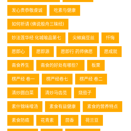
发心贵恭敬虔诚
吃素与健康
如何祈请 (佛说般舟三昧经)
妙法莲华经 化城喻品第七
尖椒扁豆丝
忏悔
愿即心
愿即源
愿即行 药师佛愿
愿成就
斋食养生
斋食的好处有哪些？
板栗
楞严经 卷一
楞严经卷七
楞严经 卷二
清炒圆白菜
清炒马齿苋
烧茄子
素什锦味噌汤
素食有益健康
素食的营养特点
素食防癌
花青素
茴香
荷兰豆