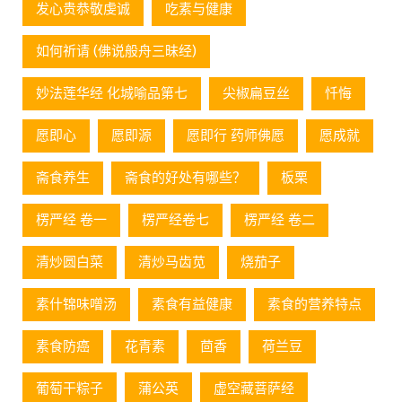
发心贵恭敬虔诚
吃素与健康
如何祈请 (佛说般舟三昧经)
妙法莲华经 化城喻品第七
尖椒扁豆丝
忏悔
愿即心
愿即源
愿即行 药师佛愿
愿成就
斋食养生
斋食的好处有哪些？
板栗
楞严经 卷一
楞严经卷七
楞严经 卷二
清炒圆白菜
清炒马齿苋
烧茄子
素什锦味噌汤
素食有益健康
素食的营养特点
素食防癌
花青素
茴香
荷兰豆
葡萄⼲粽⼦
蒲公英
虚空藏菩萨经