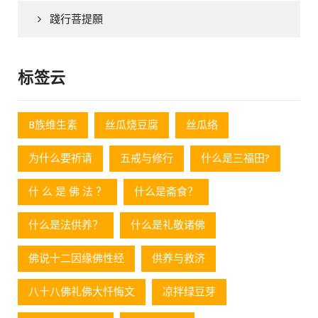
踐行菩提願
标签云
B族维生素
丝瓜烧豆腐
丝瓜络
为什么要祈请
五戒与修行
什么是三福田?
什 么 是 佛 法 ？
什么是斋食？
什么是法供养？
什么是礼敬诸佛
佛说十二因缘佛性经
供养与救济
八十八佛礼佛大忏悔文
凉拌绿豆芽