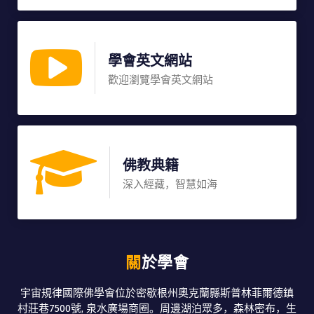
學會英文網站
歡迎瀏覽學會英文網站
佛教典籍
深入經藏，智慧如海
關於學會
宇宙規律國際佛學會位於密歇根州奧克蘭縣斯普林菲爾德鎮
村莊巷7500號, 泉水廣場商圈。周邊湖泊眾多，森林密布，生