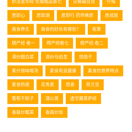
妙法莲华经 化城喻品第七
尖椒扁豆丝
忏悔
愿即心
愿即源
愿即行 药师佛愿
愿成就
斋食养生
斋食的好处有哪些？
板栗
楞严经 卷一
楞严经卷七
楞严经 卷二
清炒圆白菜
清炒马齿苋
烧茄子
素什锦味噌汤
素食有益健康
素食的营养特点
素食防癌
花青素
茴香
荷兰豆
葡萄⼲粽⼦
蒲公英
虚空藏菩萨经
香菇炒瓢菜
香菇炒饭