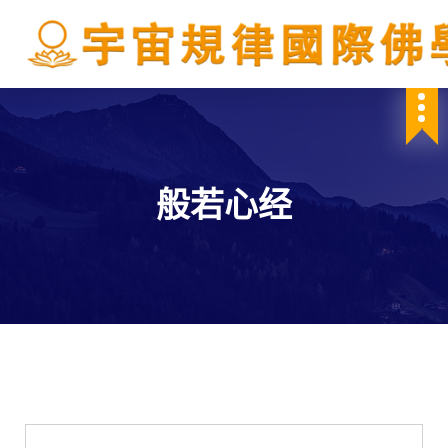
S
k
i
p
IBDSCL
t
o
c
o
n
般若心经
t
e
n
t
佛教典籍
佛教經文