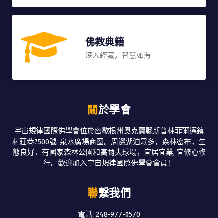
佛教典籍
深入經藏，智慧如海
關於學會
宇宙規律國際佛學會位於密歇根州奧克蘭縣斯普林菲爾德鎮
村莊巷7500號, 泉水廣場商圈。周邊湖泊眾多，森林密布，生
態良好，有國家森林公園和高爾夫球場，宜居宜業, 宜修心修
行。歡迎加入宇宙規律國際佛學會會員！
聯繫我們
電話: 248-977-0570