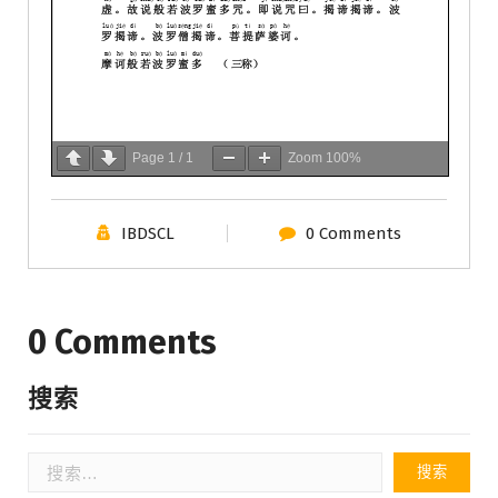
Page
1
/
1
Zoom
100%
IBDSCL
0 Comments
0 Comments
搜索
搜
索：