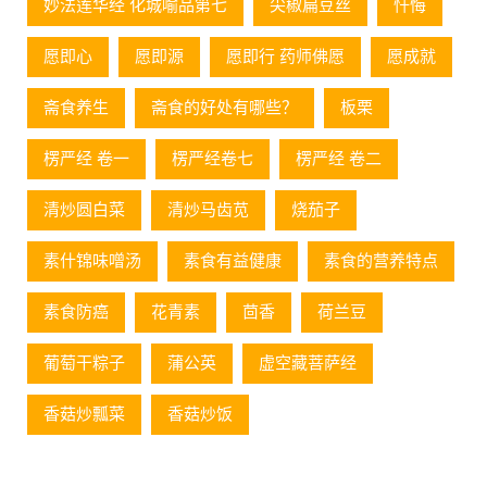
妙法莲华经 化城喻品第七
尖椒扁豆丝
忏悔
愿即心
愿即源
愿即行 药师佛愿
愿成就
斋食养生
斋食的好处有哪些？
板栗
楞严经 卷一
楞严经卷七
楞严经 卷二
清炒圆白菜
清炒马齿苋
烧茄子
素什锦味噌汤
素食有益健康
素食的营养特点
素食防癌
花青素
茴香
荷兰豆
葡萄⼲粽⼦
蒲公英
虚空藏菩萨经
香菇炒瓢菜
香菇炒饭