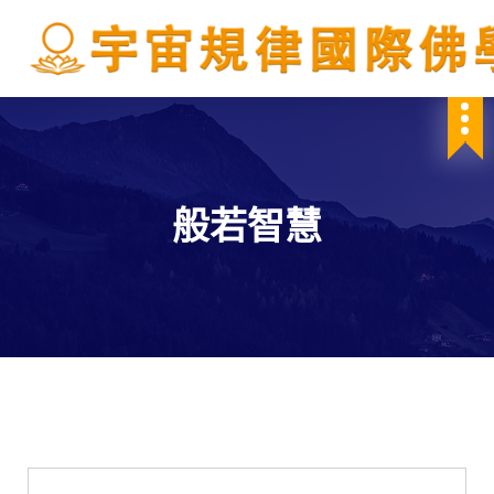
S
k
i
p
IBDSCL
t
o
c
o
n
般若智慧
t
e
n
t
佛法講座
學會服務