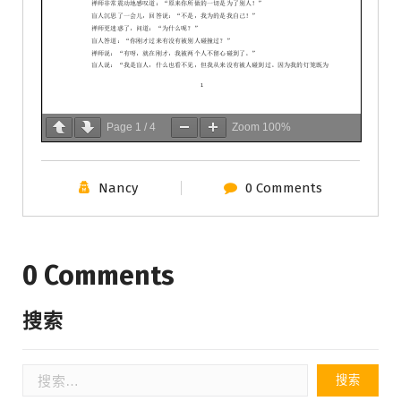
Page
1
/
4
Zoom
100%
Nancy
0 Comments
0 Comments
搜索
搜
索：