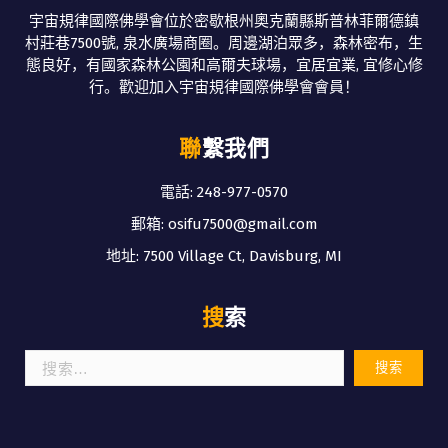
宇宙規律國際佛學會位於密歇根州奧克蘭縣斯普林菲爾德鎮
村莊巷7500號, 泉水廣場商圈。周邊湖泊眾多，森林密布，生
態良好，有國家森林公園和高爾夫球場，宜居宜業, 宜修心修
行。歡迎加入宇宙規律國際佛學會會員！
聯繫我們
電話: 248-977-0570
郵箱: osifu7500@gmail.com
地址: 7500 Village Ct, Davisburg, MI
搜索
搜
索：