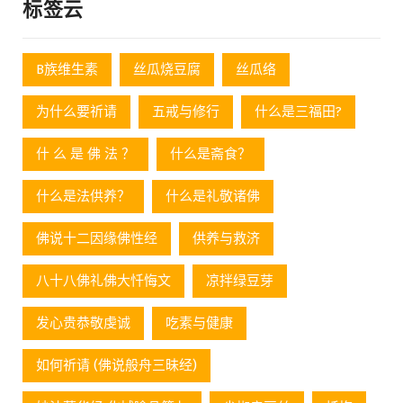
标签云
B族维生素
丝瓜烧豆腐
丝瓜络
为什么要祈请
五戒与修行
什么是三福田?
什 么 是 佛 法 ？
什么是斋食？
什么是法供养？
什么是礼敬诸佛
佛说十二因缘佛性经
供养与救济
八十八佛礼佛大忏悔文
凉拌绿豆芽
发心贵恭敬虔诚
吃素与健康
如何祈请 (佛说般舟三昧经)