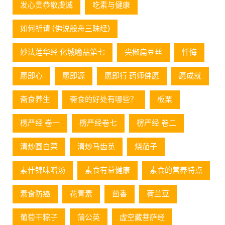
发心贵恭敬虔诚
吃素与健康
如何祈请 (佛说般舟三昧经)
妙法莲华经 化城喻品第七
尖椒扁豆丝
忏悔
愿即心
愿即源
愿即行 药师佛愿
愿成就
斋食养生
斋食的好处有哪些？
板栗
楞严经 卷一
楞严经卷七
楞严经 卷二
清炒圆白菜
清炒马齿苋
烧茄子
素什锦味噌汤
素食有益健康
素食的营养特点
素食防癌
花青素
茴香
荷兰豆
葡萄⼲粽⼦
蒲公英
虚空藏菩萨经