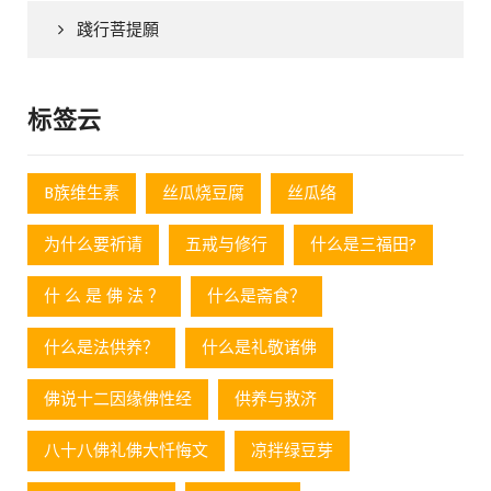
踐行菩提願
标签云
B族维生素
丝瓜烧豆腐
丝瓜络
为什么要祈请
五戒与修行
什么是三福田?
什 么 是 佛 法 ？
什么是斋食？
什么是法供养？
什么是礼敬诸佛
佛说十二因缘佛性经
供养与救济
八十八佛礼佛大忏悔文
凉拌绿豆芽