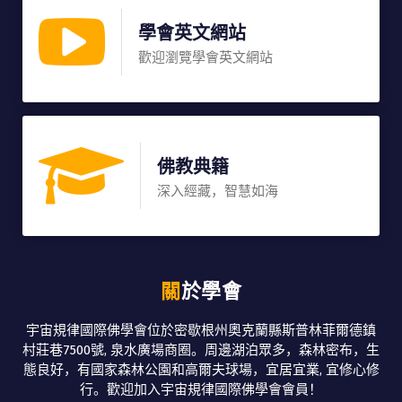
學會英文網站
歡迎瀏覽學會英文網站
佛教典籍
深入經藏，智慧如海
關於學會
宇宙規律國際佛學會位於密歇根州奧克蘭縣斯普林菲爾德鎮
村莊巷7500號, 泉水廣場商圈。周邊湖泊眾多，森林密布，生
態良好，有國家森林公園和高爾夫球場，宜居宜業, 宜修心修
行。歡迎加入宇宙規律國際佛學會會員！