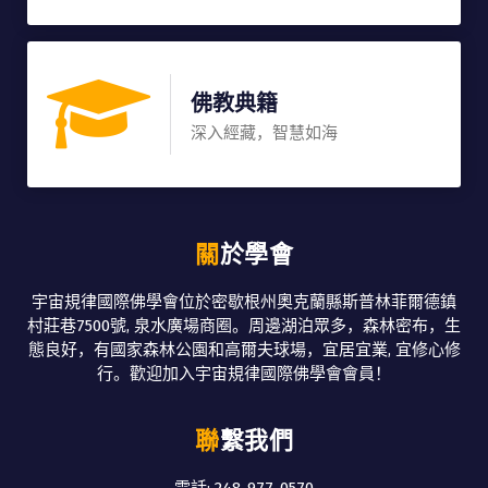
佛教典籍
深入經藏，智慧如海
關於學會
宇宙規律國際佛學會位於密歇根州奧克蘭縣斯普林菲爾德鎮
村莊巷7500號, 泉水廣場商圈。周邊湖泊眾多，森林密布，生
態良好，有國家森林公園和高爾夫球場，宜居宜業, 宜修心修
行。歡迎加入宇宙規律國際佛學會會員！
聯繫我們
電話: 248-977-0570