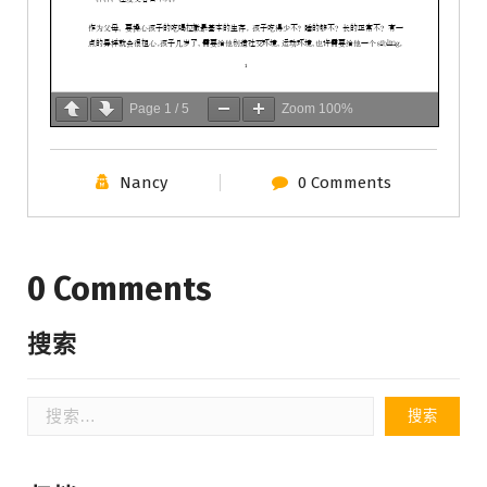
Page
1
/
5
Zoom
100%
Nancy
0 Comments
0 Comments
搜索
搜
索：