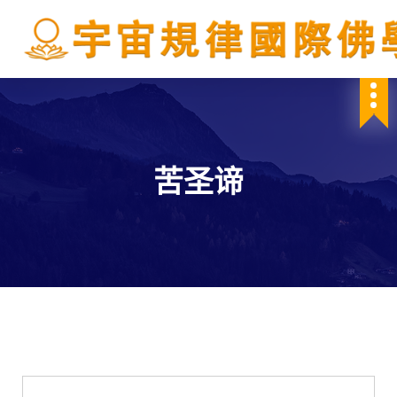
S
k
i
p
IBDSCL
t
o
c
o
n
苦圣谛
t
e
n
t
佛法講座
學會服務