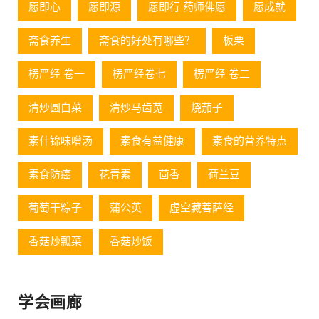
愿即心
愿即源
愿即行 药师佛愿
愿成就
斋食养生
斋食的好处有哪些？
板栗
楞严经 卷一
楞严经卷七
楞严经 卷二
清炒圆白菜
清炒马齿苋
烧茄子
素什锦味噌汤
素食有益健康
素食的营养特点
素食防癌
花青素
茴香
荷兰豆
葡萄⼲粽⼦
蒲公英
虚空藏菩萨经
香菇炒瓢菜
香菇炒饭
学会画廊