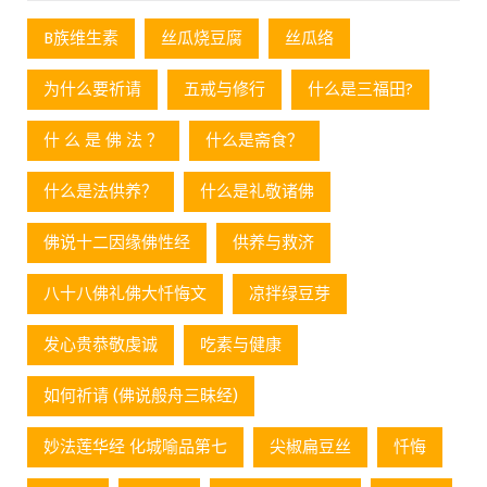
B族维生素
丝瓜烧豆腐
丝瓜络
为什么要祈请
五戒与修行
什么是三福田?
什 么 是 佛 法 ？
什么是斋食？
什么是法供养？
什么是礼敬诸佛
佛说十二因缘佛性经
供养与救济
八十八佛礼佛大忏悔文
凉拌绿豆芽
发心贵恭敬虔诚
吃素与健康
如何祈请 (佛说般舟三昧经)
妙法莲华经 化城喻品第七
尖椒扁豆丝
忏悔