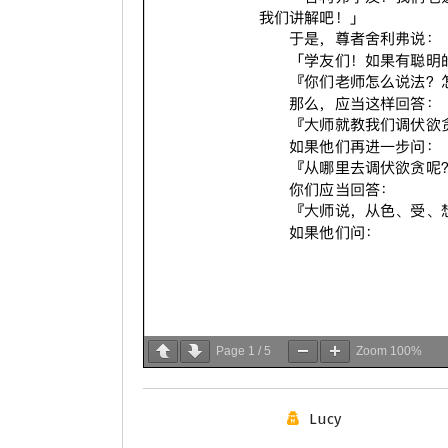
Page
1
/
5
Zoom
100%
Lucy