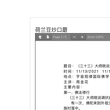
學會服務
每週一素
荷兰豆炒口蘑
Page
1
/
5
Zoom
100%