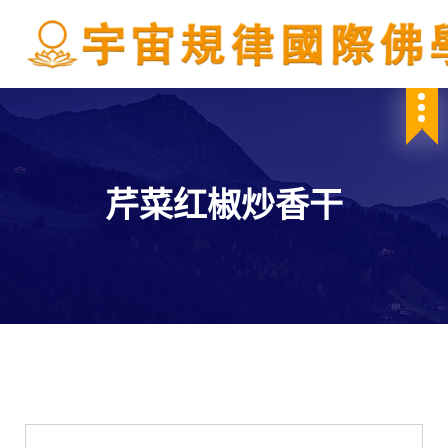
S
k
i
p
IBDSCL
t
o
c
o
n
芹菜红椒炒香干
t
e
n
t
學會服務
每週一素