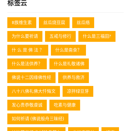
标签云
B族维生素
丝瓜烧豆腐
丝瓜络
为什么要祈请
五戒与修行
什么是三福田?
什 么 是 佛 法 ？
什么是斋食？
什么是法供养？
什么是礼敬诸佛
佛说十二因缘佛性经
供养与救济
八十八佛礼佛大忏悔文
凉拌绿豆芽
发心贵恭敬虔诚
吃素与健康
如何祈请 (佛说般舟三昧经)