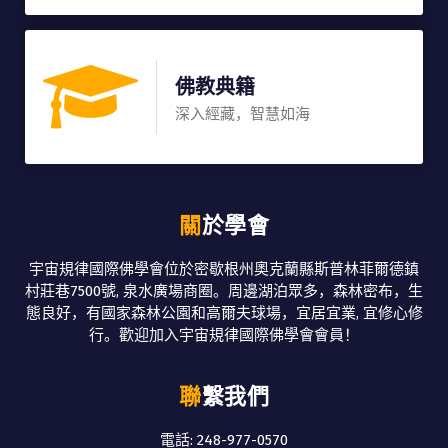
佛教典籍
深入經藏，智慧如海
關於學會
宇宙規律國際佛學會位於密歇根州奧克蘭縣斯普林菲爾德鎮
村莊巷7500號, 泉水廣場商圈。周邊湖泊眾多，森林密布，生
態良好，有國家森林公園和高爾夫球場，宜居宜業, 宜修心修
行。歡迎加入宇宙規律國際佛學會會員！
聯繫我們
電話: 248-977-0570