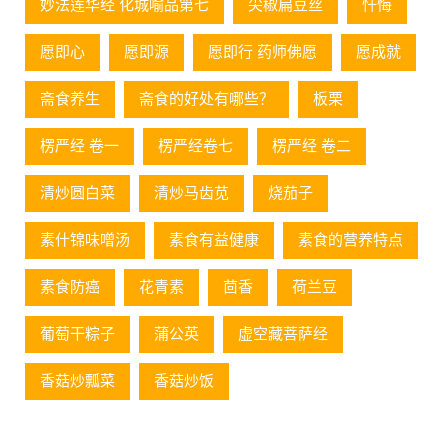
妙法莲华经 化城喻品第七
尖椒扁豆丝
忏悔
愿即心
愿即源
愿即行 药师佛愿
愿成就
斋食养生
斋食的好处有哪些？
板栗
楞严经 卷一
楞严经卷七
楞严经 卷二
清炒圆白菜
清炒马齿苋
烧茄子
素什锦味噌汤
素食有益健康
素食的营养特点
素食防癌
花青素
茴香
荷兰豆
葡萄⼲粽⼦
蒲公英
虚空藏菩萨经
香菇炒瓢菜
香菇炒饭