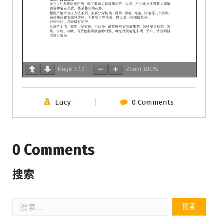
Page
1
/
3
Zoom
100%
Lucy
0 Comments
0 Comments
搜索
搜
索：