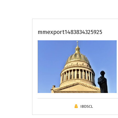
mmexport1483834325925
IBDSCL