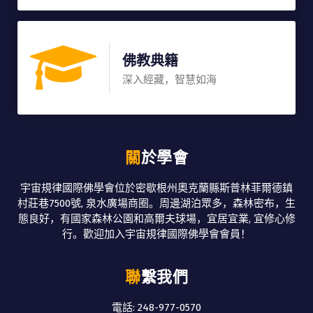
佛教典籍
深入經藏，智慧如海
關於學會
宇宙規律國際佛學會位於密歇根州奧克蘭縣斯普林菲爾德鎮
村莊巷7500號, 泉水廣場商圈。周邊湖泊眾多，森林密布，生
態良好，有國家森林公園和高爾夫球場，宜居宜業, 宜修心修
行。歡迎加入宇宙規律國際佛學會會員！
聯繫我們
電話: 248-977-0570