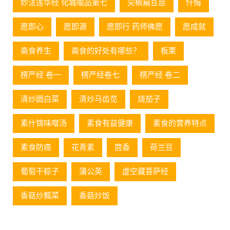
妙法莲华经 化城喻品第七
尖椒扁豆丝
忏悔
愿即心
愿即源
愿即行 药师佛愿
愿成就
斋食养生
斋食的好处有哪些？
板栗
楞严经 卷一
楞严经卷七
楞严经 卷二
清炒圆白菜
清炒马齿苋
烧茄子
素什锦味噌汤
素食有益健康
素食的营养特点
素食防癌
花青素
茴香
荷兰豆
葡萄⼲粽⼦
蒲公英
虚空藏菩萨经
香菇炒瓢菜
香菇炒饭