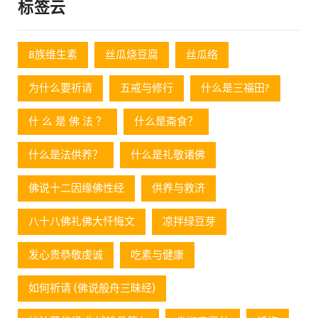
标签云
B族维生素
丝瓜烧豆腐
丝瓜络
为什么要祈请
五戒与修行
什么是三福田?
什 么 是 佛 法 ？
什么是斋食？
什么是法供养？
什么是礼敬诸佛
佛说十二因缘佛性经
供养与救济
八十八佛礼佛大忏悔文
凉拌绿豆芽
发心贵恭敬虔诚
吃素与健康
如何祈请 (佛说般舟三昧经)