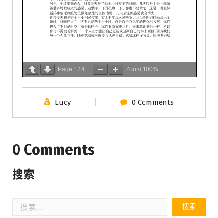
Page
1
/
4
Zoom
100%
Lucy
0 Comments
0 Comments
搜索
搜
索：