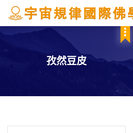
S
k
i
p
IBDSCL
t
o
c
o
n
孜然豆皮
t
e
n
t
學會服務
每週一素