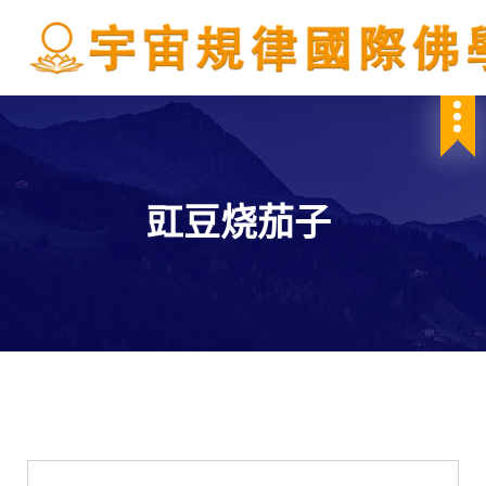
S
k
i
p
IBDSCL
t
o
c
o
n
豇豆烧茄子
t
e
n
t
學會服務
每週一素