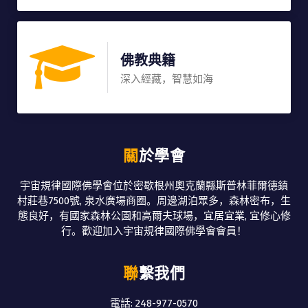
佛教典籍
深入經藏，智慧如海
關於學會
宇宙規律國際佛學會位於密歇根州奧克蘭縣斯普林菲爾德鎮
村莊巷7500號, 泉水廣場商圈。周邊湖泊眾多，森林密布，生
態良好，有國家森林公園和高爾夫球場，宜居宜業, 宜修心修
行。歡迎加入宇宙規律國際佛學會會員！
聯繫我們
電話: 248-977-0570