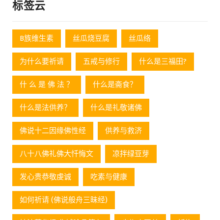
标签云
B族维生素
丝瓜烧豆腐
丝瓜络
为什么要祈请
五戒与修行
什么是三福田?
什 么 是 佛 法 ？
什么是斋食？
什么是法供养？
什么是礼敬诸佛
佛说十二因缘佛性经
供养与救济
八十八佛礼佛大忏悔文
凉拌绿豆芽
发心贵恭敬虔诚
吃素与健康
如何祈请 (佛说般舟三昧经)