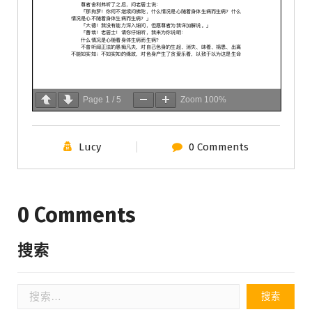
Page
1
/
5
Zoom
100%
Lucy
0 Comments
0 Comments
搜索
搜
索：