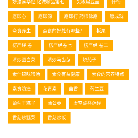
妙法莲华经 化城喻品第七
尖椒扁豆丝
忏悔
愿即心
愿即源
愿即行 药师佛愿
愿成就
斋食养生
斋食的好处有哪些？
板栗
楞严经 卷一
楞严经卷七
楞严经 卷二
清炒圆白菜
清炒马齿苋
烧茄子
素什锦味噌汤
素食有益健康
素食的营养特点
素食防癌
花青素
茴香
荷兰豆
葡萄⼲粽⼦
蒲公英
虚空藏菩萨经
香菇炒瓢菜
香菇炒饭