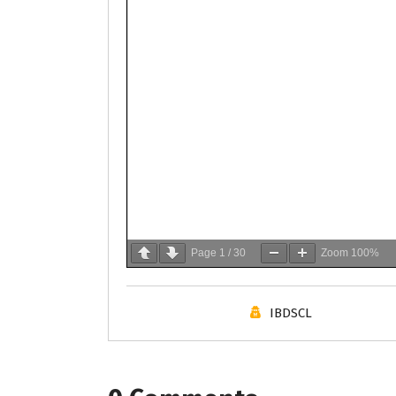
Page
1
/
30
Zoom
100%
IBDSCL