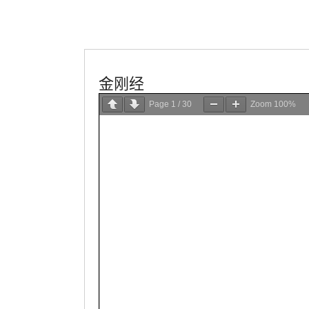
佛教典籍
佛教經文
金刚经
Page
1
/
30
Zoom
100%