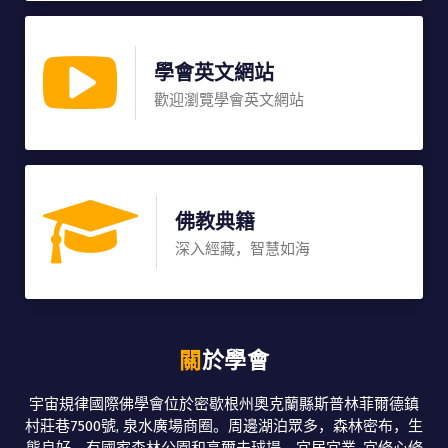
學會英文網站
歡迎瀏覽學會英文網站
佛教典籍
深入經藏，智慧如海
關於學會
宇宙規律國際佛學會位於密歇根州奧克蘭縣斯普林菲爾德鎮
村莊巷7500號, 泉水廣場商圈。周邊湖泊眾多，森林密布，生
態良好，有國家森林公園和高爾夫球場，宜居宜業, 宜修心修