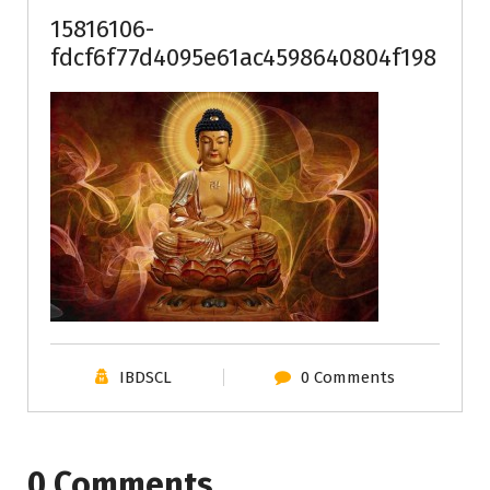
15816106-
fdcf6f77d4095e61ac4598640804f198
IBDSCL
0 Comments
0 Comments