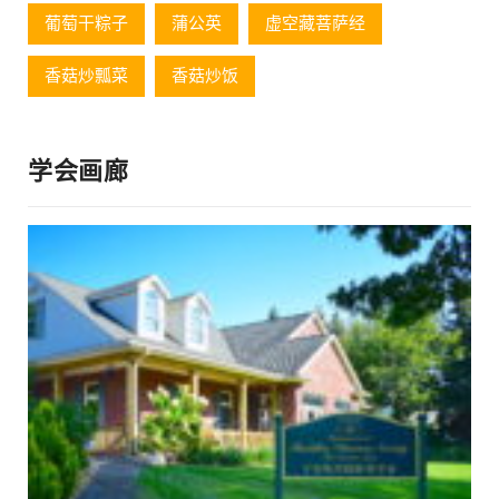
葡萄⼲粽⼦
蒲公英
虚空藏菩萨经
香菇炒瓢菜
香菇炒饭
学会画廊