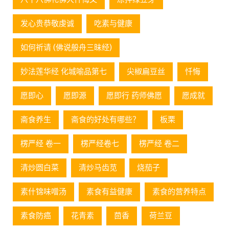
发心贵恭敬虔诚
吃素与健康
如何祈请 (佛说般舟三昧经)
妙法莲华经 化城喻品第七
尖椒扁豆丝
忏悔
愿即心
愿即源
愿即行 药师佛愿
愿成就
斋食养生
斋食的好处有哪些？
板栗
楞严经 卷一
楞严经卷七
楞严经 卷二
清炒圆白菜
清炒马齿苋
烧茄子
素什锦味噌汤
素食有益健康
素食的营养特点
素食防癌
花青素
茴香
荷兰豆