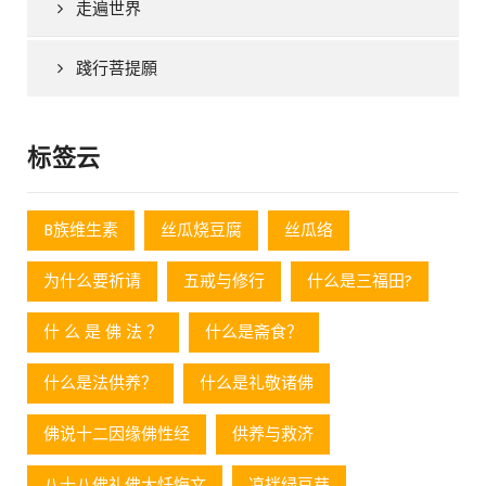
走遍世界
踐行菩提願
标签云
B族维生素
丝瓜烧豆腐
丝瓜络
为什么要祈请
五戒与修行
什么是三福田?
什 么 是 佛 法 ？
什么是斋食？
什么是法供养？
什么是礼敬诸佛
佛说十二因缘佛性经
供养与救济
八十八佛礼佛大忏悔文
凉拌绿豆芽