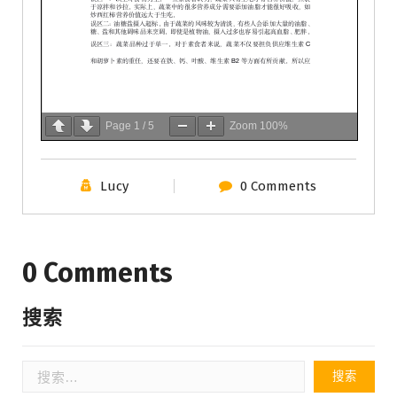
Page
1
/
5
Zoom
100%
Lucy
0 Comments
0 Comments
搜索
搜
索：