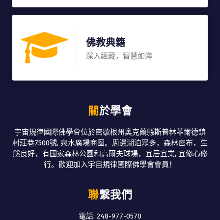
佛教典籍
深入經藏，智慧如海
關於學會
宇宙規律國際佛學會位於密歇根州奧克蘭縣斯普林菲爾德鎮
村莊巷7500號, 泉水廣場商圈。周邊湖泊眾多，森林密布，生
態良好，有國家森林公園和高爾夫球場，宜居宜業, 宜修心修
行。歡迎加入宇宙規律國際佛學會會員！
聯繫我們
電話: 248-977-0570