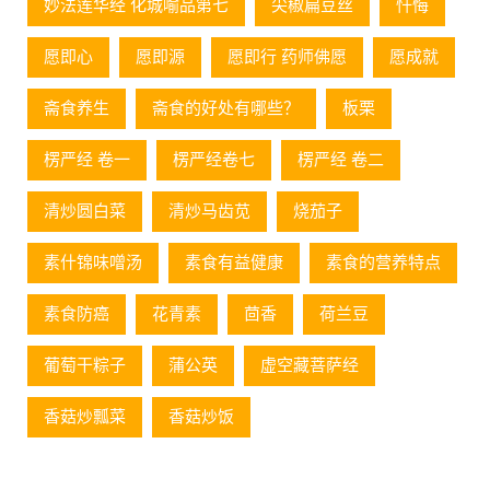
妙法莲华经 化城喻品第七
尖椒扁豆丝
忏悔
愿即心
愿即源
愿即行 药师佛愿
愿成就
斋食养生
斋食的好处有哪些？
板栗
楞严经 卷一
楞严经卷七
楞严经 卷二
清炒圆白菜
清炒马齿苋
烧茄子
素什锦味噌汤
素食有益健康
素食的营养特点
素食防癌
花青素
茴香
荷兰豆
葡萄⼲粽⼦
蒲公英
虚空藏菩萨经
香菇炒瓢菜
香菇炒饭