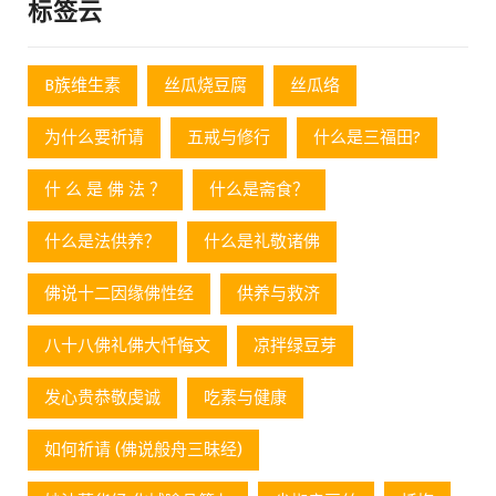
标签云
B族维生素
丝瓜烧豆腐
丝瓜络
为什么要祈请
五戒与修行
什么是三福田?
什 么 是 佛 法 ？
什么是斋食？
什么是法供养？
什么是礼敬诸佛
佛说十二因缘佛性经
供养与救济
八十八佛礼佛大忏悔文
凉拌绿豆芽
发心贵恭敬虔诚
吃素与健康
如何祈请 (佛说般舟三昧经)