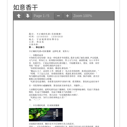
如意香干
Page
1
/
5
Zoom
100%