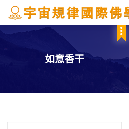
S
k
i
p
IBDSCL
t
o
c
o
n
如意香干
t
e
n
t
學會服務
每週一素