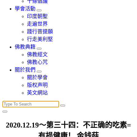
十條倡議
學會活動
印度朝聖
走遍世界
踐行菩提願
行走美利堅
佛教典籍
佛教經文
佛教心咒
關於我們
關於學會
版权声明
英文網站
Search
for:
2020.12.19～第三十四：不正确的吃素=
有损健康！ 金钱菇