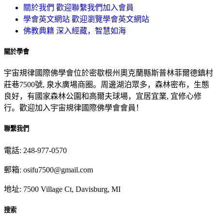
關於我們
歡迎聯繫我們加入會員
學會英文網站
歡迎瀏覽學會英文網站
佛教典籍
深入經藏，智慧如海
關於學會
宇宙規律國際佛學會位於密歇根州奧克蘭縣斯普林菲爾德鎮村
莊巷7500號, 泉水廣場商圈。周邊湖泊眾多，森林密布，生態
良好，有國家森林公園和高爾夫球場，宜居宜業, 宜修心修
行。歡迎加入宇宙規律國際佛學會會員！
聯繫我們
電話: 248-977-0570
郵箱: osifu7500@gmail.com
地址: 7500 Village Ct, Davisburg, MI
搜索