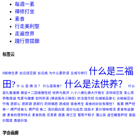
每週一素
禪修打坐
素食
行走美利堅
走遍世界
踐行菩提願
标签云
什么是三福
B族维生素
丝瓜烧豆腐
丝瓜络
为什么要祈请
五戒与修行
田?
什么是法供养？
什 么 是 佛 法 ？
什么是斋食？
什么
是礼敬诸佛
佛说十二因缘佛性经
供养与救济
八十八佛礼佛大忏悔文
凉拌绿豆芽
发心贵
恭敬虔诚
吃素与健康
如何祈请 (佛说般舟三昧经)
妙法莲华经 化城喻品第七
尖椒扁豆丝
忏悔
愿即心
愿即源
愿即行 药师佛愿
愿成就
斋食养生
斋食的好处有哪些？
板栗
楞严经
卷一
楞严经卷七
楞严经 卷二
清炒圆白菜
清炒马齿苋
烧茄子
素什锦味噌汤
素食有益健
康
素食的营养特点
素食防癌
花青素
茴香
荷兰豆
葡萄⼲粽⼦
蒲公英
虚空藏菩萨经
香菇
炒瓢菜
香菇炒饭
学会画廊