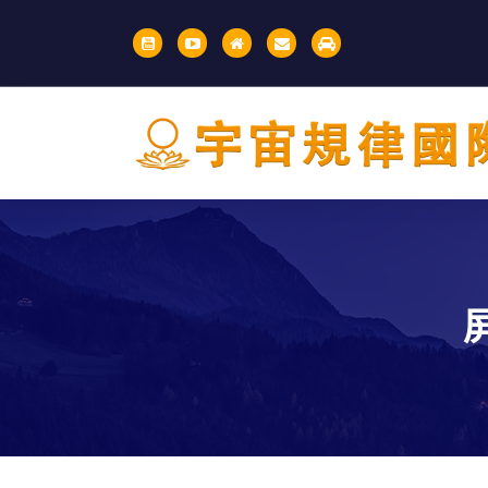
S
k
i
p
t
o
c
o
IBDSCL
n
t
e
n
t
屏